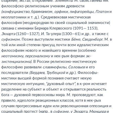
озарение, экстаз, откровение. Элементы М. свойственны мн.
философско-религиозным учениям древности
(конфуцианство,
брахманизм,
орфики, пифагорейцы, Платон
и
неоплатоники и т. д.). Средневековая мистическая
философия (неоднородная по своей социальной значимости)
связана с именами Бернара Клервоского (1091— 1153),
Экхарта
(1260—1327), И. Та-улера (1300—61) и др.. а также с
суфизмом.
Позже выступили мистики
Бёме, Сведенборг.
М. в
той или иной степени присущ почти всем идеалистическим
философиям нового и новейшего времени (особенно
неотомизму, персонализму
и нек-рым формам
эк-
зистенциализма).
В России религиозно-мистическую
философию развивали
славянофилы, Соловьев
и его
последователи
(Бердяев, Трубецкой
и др.). Философы-
мистики высшей формой познания считают некую
мистическую интуицию, “духовный опыт”, в к-ром исчезает
разделение на субъект и объект и открывается реальность
бога — духовной первоосновы мира. М. проповедуют, как
правило, идеологи реакционных классов, хотя в нек-рых
случаях прогрессивные идеи или революционная оппозиция и
социальный протест (напр., в
суфизме, у Экхарта, Мюнцера
и