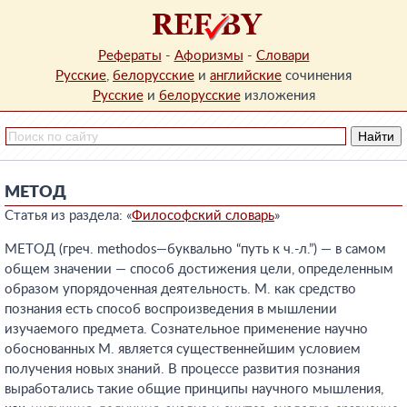
Рефераты
-
Афоризмы
-
Словари
Русские
,
белорусские
и
английские
сочинения
Русские
и
белорусские
изложения
МЕТОД
Статья из раздела: «
Философский словарь
»
МЕТОД (греч. methodos—буквально “путь к ч.-л.”) — в самом
общем значении — способ достижения цели, определенным
образом упорядоченная деятельность. М. как средство
познания есть способ воспроизведения в мышлении
изучаемого предмета. Сознательное применение научно
обоснованных М. является существеннейшим условием
получения новых знаний. В процессе развития познания
выработались такие общие принципы научного мышления,