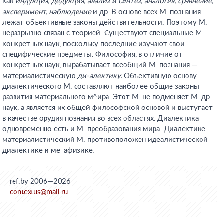
как
индукция, дедукция, анализ и синтез, аналогия, сравнение,
эксперимент, наблюдение
и др. В основе всех М. познания
лежат объективные законы действительности. Поэтому М.
неразрывно связан с теорией. Существуют специальные М.
конкретных наук, поскольку последние изучают свои
специфические предметы. Философия, в отличие от
конкретных наук, вырабатывает всеобщий М. познания —
материалистическую
ди-алектику.
Объективную основу
диалектического М. составляют наиболее общие законы
развития материального м^ира. Этот М. не подменяет М. др.
наук, а является их общей философской основой и выступает
в качестве орудия познания во всех областях. Диалектика
одновременно есть и М. преобразования мира. Диалектике-
материалистический М. противоположен идеалистической
диалектике и метафизике.
ref.by 2006—2026
contextus@mail.ru