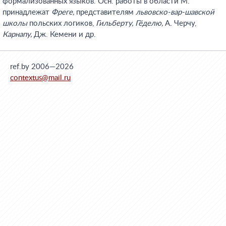
формализованных языков. Осн. работы в области М.
принадлежат
Фреге,
представителям
львовско-вар-шавской
школы
польских логиков,
Гильберту, Гёделю,
А. Черчу,
Карнапу,
Дж. Кемени и др.
ref.by 2006—2026
contextus@mail.ru