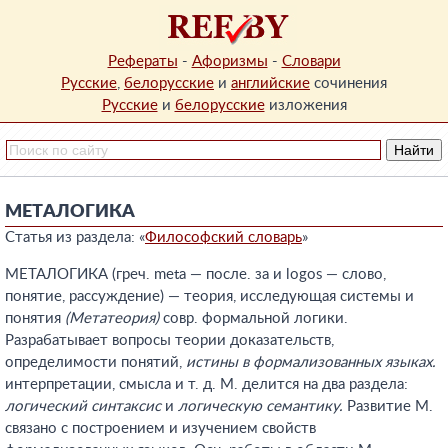
Рефераты
-
Афоризмы
-
Словари
Русские
,
белорусские
и
английские
сочинения
Русские
и
белорусские
изложения
МЕТАЛОГИКА
Статья из раздела: «
Философский словарь
»
МЕТАЛОГИКА (греч. meta — после. за и logos — слово,
понятие, рассуждение) — теория, исследующая системы и
понятия
(Метатеория)
совр. формальной логики.
Разрабатывает вопросы теории доказательств,
определимости понятий,
истины в формализованных языках.
интерпретации, смысла и т. д. М. делится на два раздела:
логический синтаксис
и
логическую семантику.
Развитие М.
связано с построением и изучением свойств