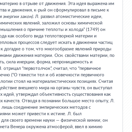
 материю в отрыве от движения. Эта идея выражена им
ства и движения, к-рый он сформулировал в письме к
 энергии закон).
Л. развил атомистические идеи,
 химических явлений, заложил основы химической
змышления о причине теплоты и холода” (1749) он
ода как особого вида теплотворной материи и
тепловых процессов следует искать в движении частиц
 к догадке о том, что многообразие явлений природы
мами движения материи. Осн. свойствами материи, по
ть, сила инерции, форма, непроницаемость и
 отрицал “первотолчок”, считал, что “первичное
ечно (“О тяжести тел и об извечности первичного
еологии стоял на материалистических позициях. Считая
ействие внешнего мира на органы чувств, он выступал
х идей, утверждал объективность существования как
ых качеств. Отводя в познании большое место опыту, Л.
то лишь соединение эмпирических методов с
ями может привести к истине. Л. был
для своего времени науки — физической химии; он
анета Венера окружена атмосферой, ввел в химию