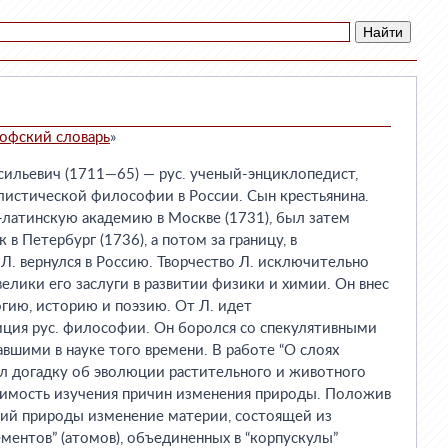
офский словарь
»
ьевич (1711—65) — рус. ученый-энциклопедист,
истической философии в России. Сын крестьянина.
-латинскую академию в Москве (1731), был затем
 в Петербург (1736), а потом за границу, в
 Л. вернулся в Россию. Творчество Л. исключительно
велики его заслуги в развитии физики и химии. Он внес
огию, историю и поэзию. От Л. идет
иция рус. философии. Он боролся со спекулятивными
авшими в науке того времени. В работе “О слоях
ул догадку об эволюции растительного и животного
одимость изучения причин изменения природы. Положив
ний природы изменение материи, состоящей из
ментов” (атомов), объединенных в “корпускулы”