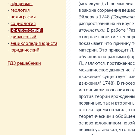
-
афоризмы
(молекулы), Л. не мыслил
-
геология
в законе сохранения веще
-
полиграфия
Эйлеру в 1748
(Сохранения
-
социология
распространив их на круг
-
философский
атомистики.
В работе “Ра
-
финансовый
отвергает понятие теплор
-
энциклопедия юриста
показывает, что причину 
-
юридический
материи. Это приводит Л.
обусловлено разными фор
ГДЗ решебники
Л., являются: протяженнос
механическое движение. Л.
движение” существует изв
движения”, 1748). В гнос
источником познания возд
против теории врожденны
первичных, так и вторичн
в то же время полагал, ч
теоретическими обобщени
основоположником новой 
первый установил, что пл