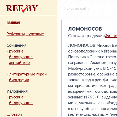
Главная
ЛОМОНОСОВ
Рефераты, курсовые
Статья из раздела: «
Филос
Сочинения
ЛОМОНОСОВ Михаил Васил
-
русские
основоположник материал
-
белорусские
Поступив в Славяно-греко
-
английские
направлен в Академию наук
Марбургский ун-т. В 1741
-
литературные герои
разносторонне, особенно 
-
биографии
также вклад в рус. филол
материалистическая трад
Изложения
воззрениями, господствов
-
русские
земных” (1763) Л. выдвин
-
белорусские
мира, указывая на необх
в основу объяснения явле
Словари
мельчайших частиц — “эле