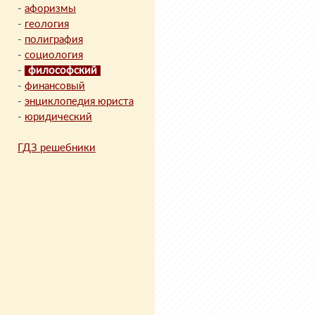
-
афоризмы
-
геология
-
полиграфия
-
социология
-
философский
-
финансовый
-
энциклопедия юриста
-
юридический
ГДЗ решебники