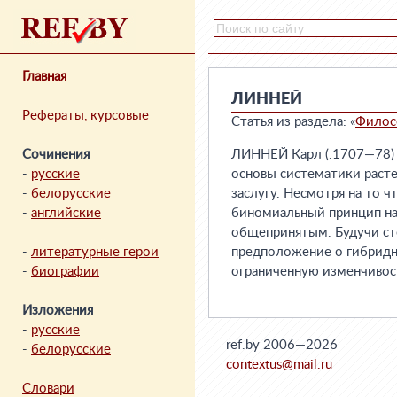
Главная
ЛИННЕЙ
Рефераты, курсовые
Статья из раздела: «
Филос
Сочинения
ЛИННЕЙ Карл (.1707—78) 
-
русские
основы систематики расте
-
белорусские
заслугу. Несмотря на то ч
-
английские
биномиальный принцип наи
общепринятым. Будучи с
-
литературные герои
предположение о гибридн
-
биографии
ограниченную изменчивост
Изложения
-
русские
ref.by 2006—2026
-
белорусские
contextus@mail.ru
Словари