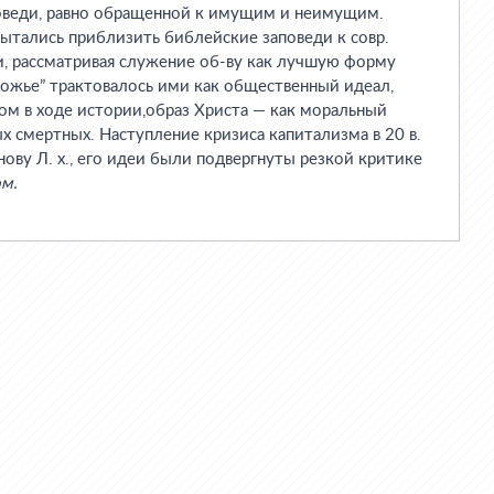
оведи, равно обращенной к имущим и неимущим.
 пытались приблизить библейские заповеди к совр.
и, рассматривая служение об-ву как лучшую форму
божье” трактовалось ими как общественный идеал,
ом в ходе истории,образ Христа — как моральный
ых смертных. Наступление кризиса капитализма в 20 в.
ову Л. х., его идеи были подвергнуты резкой критике
м.