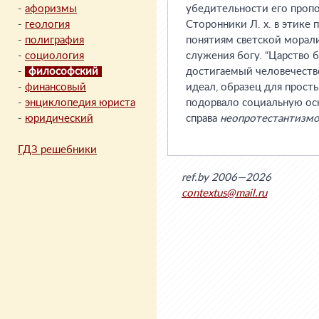
-
афоризмы
убедительности его проп
-
геология
Сторонники Л. х. в этике
-
полиграфия
понятиям светской морал
-
социология
служения богу. “Царство 
-
философский
достигаемый человечеств
-
финансовый
идеал, образец для прост
-
энциклопедия юриста
подорвало социальную осн
-
юридический
справа
неопротестантизмо
ГДЗ решебники
ref.by 2006—2026
contextus@mail.ru