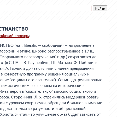
СТИАНСТВО
офский словарь
»
О (лат. liberalis — свободный) — направление в
ософии и этике, широко распространенное в 19 в.,
 “морального перевооружения” и др.) сохраняются до
 х. (в США — В. Раушенбуш, Ш. Мэтьюз, Ф. Пибоди, в
ьч, А. Гарнак и др.) выступили с идеей превращения
я в конкретную программу решения социальных и
ние “социального евангелия”). От мн. др. религиозных
оптимистическим воззрением на исторические
б-ва, верой в “спасительную” миссию социального и
ресса. Сторонники Л. х. стремились модернизировать
вии с уровнем совр. науки, обращали большое внимание
ое доказательство разумности и общественной
риста, считая, что улучшение об-ва будет зависеть от