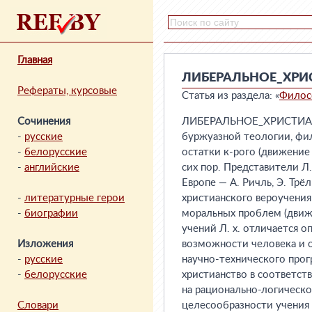
Главная
ЛИБЕРАЛЬНОЕ_ХРИ
Рефераты, курсовые
Статья из раздела: «
Филос
Сочинения
ЛИБЕРАЛЬНОЕ_ХРИСТИАНСТВ
-
русские
буржуазной теологии, фил
-
белорусские
остатки к-рого (движение
-
английские
сих пор. Представители Л.
Европе — А. Ричль, Э. Трёл
-
литературные герои
христианского вероучени
-
биографии
моральных проблем (движе
учений Л. х. отличается 
Изложения
возможности человека и о
-
русские
научно-технического прог
-
белорусские
христианство в соответст
на рационально-логическ
Словари
целесообразности учения Х