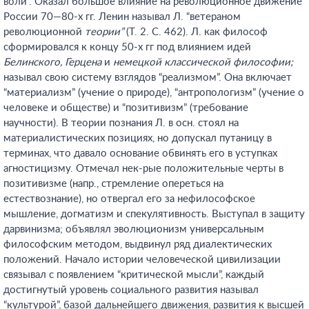
воли”. Оказал большое влияние на революционное движение
России 70—80-х гг. Ленин называл Л. “ветераном
революционной
теории”
(Т. 2. С. 462). Л. как философ
сформировался к концу 50-х гг под влиянием идей
Белинского, Герцена
и
немецкой классической философии;
называл свою систему взглядов “реализмом”. Она включает
“материализм” (учение о природе), “антропологизм” (учение о
человеке и обществе) и “позитивизм” (требование
научности). В теории познания Л. в осн. стоял на
материалистических позициях, но допускал путаницу в
терминах, что давало основание обвинять его в уступках
агностицизму. Отмечал нек-рые положительные черты в
позитивизме (напр., стремление опереться на
естествознание), но отвергал его за нефилософское
мышление, догматизм и спекулятивность. Выступал в защиту
дарвинизма; объявлял эволюционизм универсальным
философским методом, выдвинул ряд диалектических
положений. Начало истории человеческой цивилизации
связывал с появлением “критической мысли”, каждый
достигнутый уровень социального развития называл
“культурой”, базой дальнейшего движения, развития к высшей