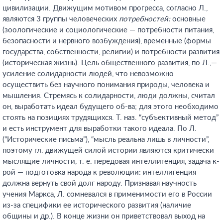
цивилизации. Движущим мотивом прогресса, согласно Л.,
являются 3 группы человеческих
потребностей:
основные
(зоологические и социологические — потребности питания,
безопасности и нервного возбуждения), временные (формы
государства, собственности, религии) и потребности развития
(историческая жизнь). Цель общественного развития, по Л.,—
усиление солидарности людей, что невозможно
осуществить без научного понимания природы, человека и
мышления. Стремясь к солидарности, люди должны, считал
он, выработать идеал будущего об-ва; для этого необходимо
стоять на позициях трудящихся. Т. наз. “субъективный метод”
и есть инструмент для выработки такого идеала. По Л.
(“Исторические письма”), “мысль реальна лишь в личности”,
поэтому гл. движущей силой истории являются критически
мыслящие личности, т. е. передовая интеллигенция, задача к-
рой — подготовка народа к революции: интеллигенция
должна вернуть свой долг народу. Признавая научность
учения Маркса, Л. сомневался в применимости его в России
из-за специфики ее исторического развития (наличие
общины и др.). В конце жизни он приветствовал выход на