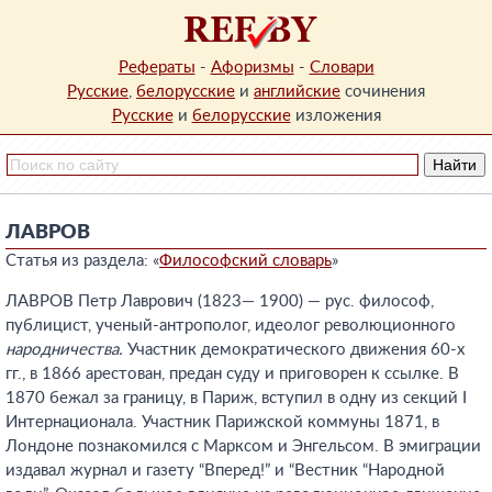
Рефераты
-
Афоризмы
-
Словари
Русские
,
белорусские
и
английские
сочинения
Русские
и
белорусские
изложения
ЛАВРОВ
Статья из раздела: «
Философский словарь
»
ЛАВРОВ Петр Лаврович (1823— 1900) — рус. философ,
публицист, ученый-антрополог, идеолог революционного
народничества.
Участник демократического движения 60-х
гг., в 1866 арестован, предан суду и приговорен к ссылке. В
1870 бежал за границу, в Париж, вступил в одну из секций I
Интернационала. Участник Парижской коммуны 1871, в
Лондоне познакомился с Марксом и Энгельсом. В эмиграции
издавал журнал и газету “Вперед!” и “Вестник “Народной