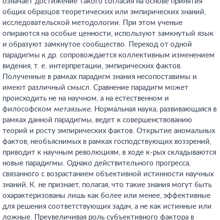
означает достижение такого согласия на основе принятия
общих образцов теоретических или эмпирических знаний,
исследовательской методологии. При этом ученые
опираются на особые ценности, используют замкнутый язык
и образуют замкнутое сообщество. Переход от одной
парадигмы к др. сопровождается коллективным изменением
видения, т. е. интерпретации, эмпирических фактов.
Полученные в рамках парадигм знания несопоставимы и
имеют различный смысл. Сравнение парадигм может
происходить не на научном, а на естественном и
философском
метаязыке.
Нормальная наука, развивающаяся в
рамках данной парадигмы, ведет к совершенствованию
теорий и росту эмпирических фактов. Открытие аномальных
фактов, необъяснимых в рамках господствующих воззрений,
приводит к научным революциям, в ходе к-рых складываются
новые парадигмы. Однако действительного прогресса,
связанного с возрастанием объективной истинности научных
знаний, К. не признает, полагая, что такие знания могут быть
охарактеризованы лишь как более или менее, эффективные
для решения соответствующих задач, а не как истинные или
ложные. Преувеличивая роль субъективного фактора в