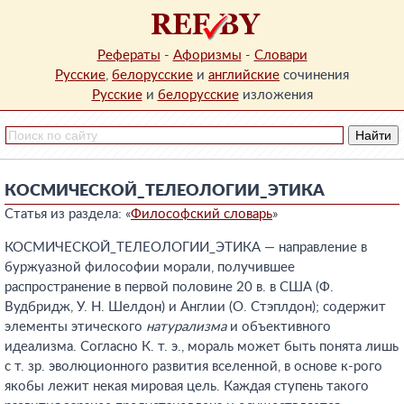
Рефераты
-
Афоризмы
-
Словари
Русские
,
белорусские
и
английские
сочинения
Русские
и
белорусские
изложения
КОСМИЧЕСКОЙ_ТЕЛЕОЛОГИИ_ЭТИКА
Статья из раздела: «
Философский словарь
»
КОСМИЧЕСКОЙ_ТЕЛЕОЛОГИИ_ЭТИКА — направление в
буржуазной философии морали, получившее
распространение в первой половине 20 в. в США (Ф.
Вудбридж, У. Н. Шелдон) и Англии (О. Стэплдон); содержит
элементы этического
натурализма
и объективного
идеализма. Согласно К. т. э., мораль может быть понята лишь
с т. зр. эволюционного развития вселенной, в основе к-рого
якобы лежит некая мировая цель. Каждая ступень такого