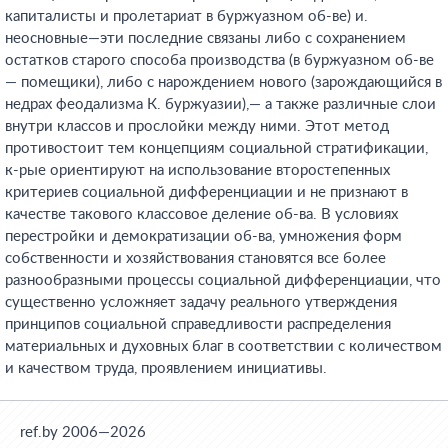
капиталисты и пролетариат в буржуазном об-ве) и.
неосновные—эти последние связаны либо с сохранением
остатков старого способа производства (в буржуазном об-ве
— помещики), либо с нарождением нового (зарождающийся в
недрах феодализма К. буржуазии),— а также различные слои
внутри классов и прослойки между ними. Этот метод
противостоит тем концепциям социальной стратификации,
к-рые ориентируют на использование второстепенных
критериев социальной дифференциации и не признают в
качестве такового классовое деление об-ва. В условиях
перестройки и демократизации об-ва, умножения форм
собственности и хозяйствования становятся все более
разнообразными процессы социальной дифференциации, что
существенно усложняет задачу реального утверждения
принципов социальной справедливости распределения
материальных и духовных благ в соответствии с количеством
и качеством труда, проявлением инициативы.
ref.by 2006—2026