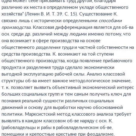
одна может себе присваивать труд другой, благодаря
различию их места в определенном укладе общественного
хозяйства” (Ленин В. И. Т. 39. С. 15). Существование К.
связано лишь с исторически определенными
способами
производства.
Классовая дифференциация является для об-ва
осн. среди др. различий между людьми именно потому, что
она возникает в сфере производства на основе
общественного
разделения труда
и частной собственности на
средства производства. К. возникают на той ступени
общественного производства, когда появление прибавочного
продукта и разделения труда сделало экономически
выгодной эксплуатацию рабочей силы. Анализ классовой
структуры об-ва имеет важное методологическое значение,
т. к. позволяет выявить объективный экономический интерес
больших социальных групп и тем самым получить ключ для
познания реальной сущности различных социальных
движений и основу для выработки научно обоснованной
политики. Марксистский метод классового анализа требует
выявлять в каждом классовом об-ве наряду с осн. К.
(рабовладельцы и рабы в рабовладельческом об-ве,
помещики и крепостные крестьяне при феодализме,