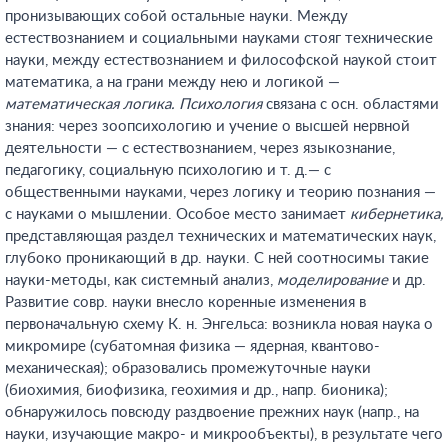
пронизывающих собой остальные науки. Между
естествознанием и социальными науками стояг технические
науки, между естествознанием и философской наукой стоит
математика, а на грани между нею и логикой —
математическая логика. Психология
связана с осн. областями
знания: через зоопсихологию и учение о высшей нервной
деятельности — с естествознанием, через языкознание,
педагогику, социальную психологию и т. д.— с
общественными науками, через логику и теорию познания —
с науками о мышлении. Особое место занимает
кибернетика,
представляющая раздел технических и математических наук,
глубоко проникающий в др. науки. С ней соотносимы такие
науки-методы, как системный анализ,
моделирование
и др.
Развитие совр. науки внесло коренные изменения в
первоначальную схему К. н. Энгельса: возникла новая наука о
микромире (субатомная физика — ядерная, квантово-
механическая); образовались промежуточные науки
(биохимия, биофизика, геохимия и др., напр. бионика);
обнаружилось повсюду раздвоение прежних наук (напр., на
науки, изучающие макро- и микрообъекты), в результате чего