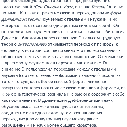
преодолевающую односторонность предшествующих
классификаций
(Сен-Симона
и
Кота,
а также
Гегеля).
Энгельс
понимал К. н. как отражение связи и переходов самих
форм
движения материи;
изучаемых отдельными науками, и их
материальных носителей (дискретных видов материи) . Он
определил ряд наук: механика — физика — химия — биология.
Далее (от биологии) через созданную Энгельсом трудовую
теорию
антропогенеза
открывается переход от природы к
человеку, к истории, соответственно — от естествознания к
общественным наукам и к наукам о мышлении. От механики
в др. сторону осуществлен переход к математике. Гл.
внимание Энгельс уделил переходам между отдельными
науками (соответственно -— формами движения), исходя из
того, что сущность более высокой формы движения
раскрывается через познание ее связи с низшими формами, из
к-рых она генетически возникла и к-рые она содержит в себе
как подчиненные. В дальнейшем дифференциация наук
обусловливала все усиливающуюся их интеграцию,
соединение их в одно целое путем возникновения
переходных (промежуточных) наук между ранее
разобщенными и наук более общего характера,