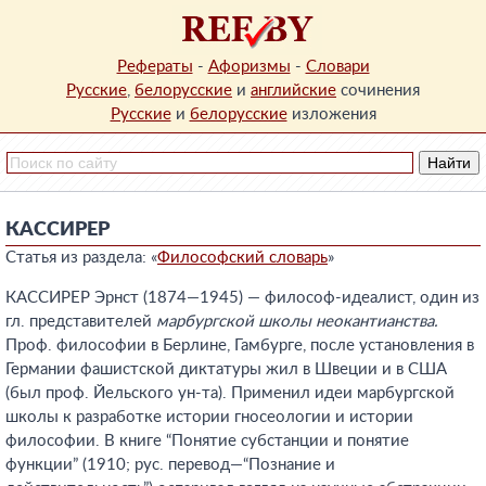
Рефераты
-
Афоризмы
-
Словари
Русские
,
белорусские
и
английские
сочинения
Русские
и
белорусские
изложения
КАССИРЕР
Статья из раздела: «
Философский словарь
»
КАССИРЕР Эрнст (1874—1945) — философ-идеалист, один из
гл. представителей
марбургской школы неокантианства.
Проф. философии в Берлине, Гамбурге, после установления в
Германии фашистской диктатуры жил в Швеции и в США
(был проф. Йельского ун-та). Применил идеи марбургской
школы к разработке истории гносеологии и истории
философии. В книге “Понятие субстанции и понятие
функции” (1910; рус. перевод—“Познание и