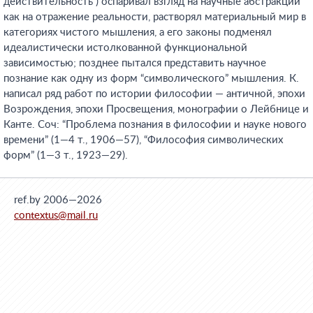
действительность”) оспаривал взгляд на научные абстракции
как на отражение реальности, растворял материальный мир в
категориях чистого мышления, а его законы подменял
идеалистически истолкованной функциональной
зависимостью; позднее пытался представить научное
познание как одну из форм “символического” мышления. К.
написал ряд работ по истории философии — античной, эпохи
Возрождения, эпохи Просвещения, монографии о Лейбнице и
Канте. Соч: “Проблема познания в философии и науке нового
времени” (1—4 т., 1906—57), “Философия символических
форм” (1—3 т., 1923—29).
ref.by 2006—2026
contextus@mail.ru