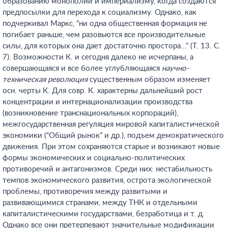
образованию монополий и империализму, когда создаются
предпосылки для перехода к социализму. Однако, как
подчеркивал Маркс, “ни одна общественная формация не
погибает раньше, чем разовьются все производительные
силы, для которых она дает достаточно простора...” (Т. 13. С.
7). Возможности К. и сегодня далеко не исчерпаны, а
совершающаяся и все более углубляющаяся
научно-
техническая революция
существенным образом изменяет
осн. черты К. Для совр. К. характерны дальнейший рост
концентрации и интернационализации производства
(возникновение транснациональных корпораций),
межгосударственная регуляция мировой капиталистической
экономики (“Общий рынок” и др.), подъем демократического
движения. При этом сохраняются старые и возникают новые
формы экономических и социально-политических
противоречий и антагонизмов. Среди них: нестабильность
темпов экономического развития, острота экологической
проблемы, противоречия между развитыми и
развивающимися странами, между ТНК и отдельными
капиталистическими государствами, безработица и т. д.
Однако все они претерпевают значительные модификации