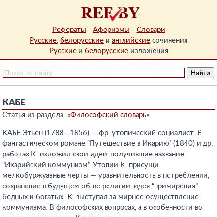
Рефераты
-
Афоризмы
-
Словари
Русские
,
белорусские
и
английские
сочинения
Русские
и
белорусские
изложения
КАБЕ
Статья из раздела: «
Философский словарь
»
КАБЕ Этьен (1788—1856) — фр. утопический социалист. В
фантастическом романе “Путешествие в Икарию” (1840) и др.
работах К. изложил свои идеи, получившие название
“Икарийский коммунизм”. Утопии К. присущи
мелкобуржуазные черты — уравнительность в потреблении,
сохранение в будущем об-ве религии, идея “примирения”
бедных и богатых. К. выступал за мирное осуществление
коммунизма. В философских вопросах, а в особенности во