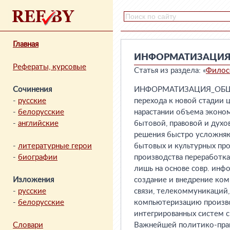
Главная
ИНФОРМАТИЗАЦИЯ
Рефераты, курсовые
Статья из раздела: «
Филос
Сочинения
ИНФОРМАТИЗАЦИЯ_ОБЩЕС
-
русские
перехода к новой стадии 
-
белорусские
нарастании объема эконом
-
английские
бытовой, правовой и дух
решения быстро усложняю
-
литературные герои
бытовых и культурных про
-
биографии
производства переработк
лишь на основе совр. инф
Изложения
создание и внедрение комп
-
русские
связи, телекоммуникаций
-
белорусские
компьютеризацию производс
интегрированных систем с
Словари
Важнейшей политико-право