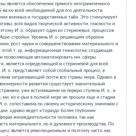
зы является обеспечение прямого неограниченного
-ва ко всей необходимой для его деятельности
ем военных и государственных тайн. Это стимулирует
тивы, всех видов творческой активности, гласности и
этому И. о. образует один из стержневых .процессов
Аере-стройки.
Уровень И. о. решающим образом
мики, рост науки и совершенствование материального и
С этой т. зр. информационная технология, создающая
 и позволяющая автоматизировать мн. сферы
и, является определяющей и стержневой для всей
 И. о. представляет собой глобальный процесс, в
пени затрагивающий почти все страны мира. Однако в
авномерности развития существует значительный
транами, уже вступившими на первую ступень И. о., и
 мн. из к-рых в полной мере не прошли еще и стадии
И. о. сопоставима по своему историческому значению с
ии, однако ведет к'гораздо более глубоким
сферах жизнедеятельности человека, так как
асть материального, но и духовного производства. По
оцесс является революционным и поэтому часто наз.