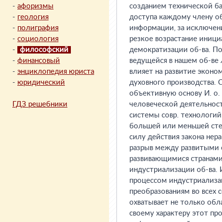
-
афоризмы
созданием технической ба
-
геология
доступа каждому члену об
-
полиграфия
информации, за исключени
-
социология
резкое возрастание инициа
-
философский
демократизации об-ва. По
-
финансовый
ведущейся в нашем об-ве
-
энциклопедия юриста
влияет на развитие эконо
-
юридический
духовного производства. 
объективную основу И. о.
ГДЗ решебники
человеческой деятельност
системы совр. технологий.
большей или меньшей сте
силу действия закона нер
разрыв между развитыми с
развивающимися странами,
индустриализации об-ва. 
процессом индустриализац
преобразованиям во всех 
охватывает не только обл
своему характеру этот пр