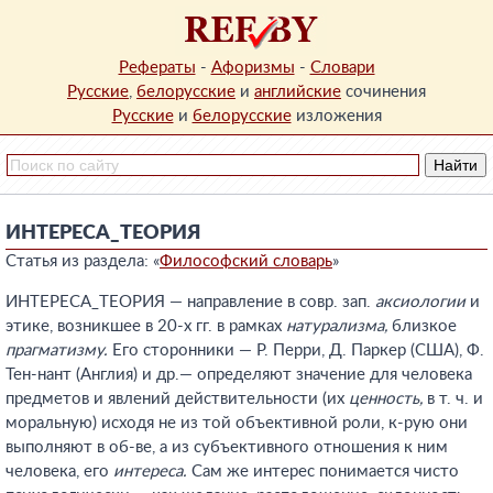
Рефераты
-
Афоризмы
-
Словари
Русские
,
белорусские
и
английские
сочинения
Русские
и
белорусские
изложения
ИНТЕРЕСА_ТЕОРИЯ
Статья из раздела: «
Философский словарь
»
ИНТЕРЕСА_ТЕОРИЯ — направление в совр. зап.
аксиологии
и
этике, возникшее в 20-х гг. в рамках
натурализма,
близкое
прагматизму.
Его сторонники — Р. Перри, Д. Паркер (США), Ф.
Тен-нант (Англия) и др.— определяют значение для человека
предметов и явлений действительности (их
ценность,
в т. ч. и
моральную) исходя не из той объективной роли, к-рую они
выполняют в об-ве, а из субъективного отношения к ним
человека, его
интереса.
Сам же интерес понимается чисто