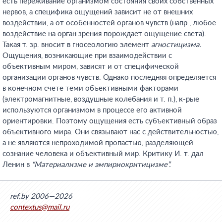
есть переживание организмом состояния своих собственных
нервов, а специфика ощущений зависит не от внешних
воздействии, а от особенностей органов чувств (напр., любое
воздействие на орган зрения порождает ощущение света).
Такая т. зр. вносит в гносеологию элемент
агностицизма.
Ощущения, возникающие при взаимодействии с
объективным миром, зависят и от специфической
организации органов чувств. Однако последняя определяется
в конечном счете теми объективными факторами
(электромагнитные, воздушные колебания и т. п.), к-рые
используются организмом в процессе его активной
ориентировки. Поэтому ощущения есть субъективный образ
объективного мира. Они связывают нас с действительностью,
а не являются непроходимой пропастью, разделяющей
сознание человека и объективный мир. Критику И. т. дал
Ленин в
“Материализме и эмпириокритицизме”.
ref.by 2006—2026
contextus@mail.ru