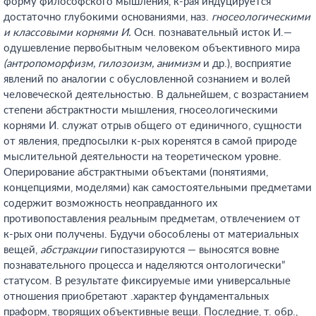
форму философского мышления, к-рая индуцируется
достаточно глубокими основаниями, наз.
гносеологическими
и классовыми корнями И.
Осн. познавательный исток И.—
одушевление первобытным человеком объективного мира
(антропоморфизм, гилозоизм, анимизм
и др.), восприятие
явлений по аналогии с обусловленной сознанием и волей
человеческой деятельностью. В дальнейшем, с возрастанием
степени абстрактности мышления, гносеологическими
корнями И. служат отрыв общего от единичного, сущности
от явления, предпосылки к-рых коренятся в самой природе
мыслительной деятельности на теоретическом уровне.
Оперирование абстрактными объектами (понятиями,
концепциями, моделями) как самостоятельными предметами
содержит возможность неоправданного их
противопоставления реальным предметам, отвлечением от
к-рых они получены. Будучи обособлены от материальных
вещей,
абстракции
гипостазируются — выносятся вовне
познавательного процесса и наделяются онтологически”
статусом. В результате фиксируемые ими универсальные
отношения приобретают .характер фундаментальных
праформ, творящих объективные вещи. Последние, т. обр.,