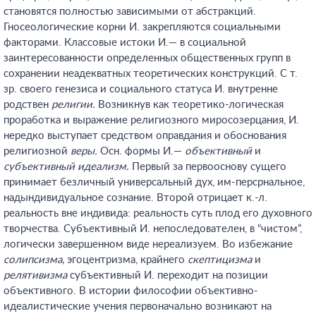
становятся полностью зависимыми от абстракций.
Гносеологические корни И. закрепляются социальными
факторами. Классовые истоки И.— в социальной
заинтересованности определенных общественных групп в
сохранении неадекватных теоретических конструкций. С т.
зр. своего генезиса и социального статуса И. внутренне
родствен
религии.
Возникнув как теоретико-логическая
проработка и выражение религиозного миросозерцания, И.
нередко выступает средством оправдания и обоснования
религиозной
веры.
Осн. формы И.—
объективный
и
субъективный идеализм.
Первый за первооснову сущего
принимает безличный универсальный дух, им-персрнальное,
надындивидуальное сознание. Второй отрицает к.-л.
реальность вне индивида: реальность суть плод его духовного
творчества. Субъективный И. непоследователен, в “чистом”,
логически завершенном виде нереализуем. Во избежание
солипсизма,
эгоцентризма, крайнего
скептицизма
и
релятивизма
субъективный И. переходит на позиции
объективного. В истории философии объективно-
идеалистические учения первоначально возникают на