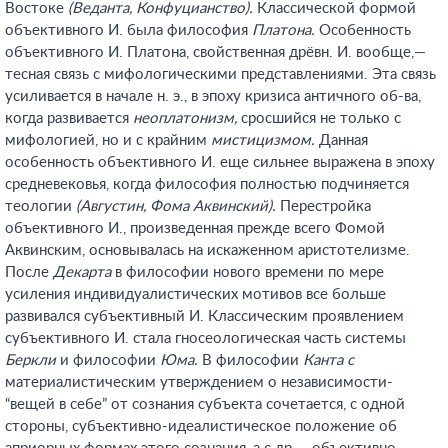
Востоке
(Веданта, Конфуцианство).
Классической формой
объективного И. была философия
Платона.
Особенность
объективного И. Платона, свойственная дрёвн. И. вообще,—
тесная связь с мифологическими представлениями. Эта связь
усиливается в начале н. э., в эпоху кризиса античного об-ва,
когда развивается
неоплатонизм,
сросшийся не только с
мифологией, но и с крайним
мистицизмом.
Данная
особенность объективного И. еще сильнее выражена в эпоху
средневековья, когда философия полностью подчиняется
теологии
(Августин, Фома Аквинский).
Перестройка
объективного И., произведенная прежде всего Фомой
Аквинским, основывалась на искаженном аристотелизме.
После
Декарта
в философии нового времени по мере
усиления индивидуалистических мотивов все больше
развивался субъективный И. Классическим проявлением
субъективного И. стала гносеологическая часть системы
Беркли
и философии
Юма.
В философии
Канта с
материалистическим утверждением о независимости-
“вещей в себе” от сознания субъекта сочетается, с одной
стороны, субъективно-идеалистическое положение об