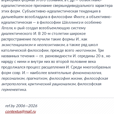
априорных формах этого сознания, а с др.— объективно-
идеалистическое признание сверхындивидуального характера
этих форм. Субъективно-идеалистическая тенденция в
дальнейшем возобладала в философии
Фихте,
а объективно-
идеалистическая — в философии
Шеллинга
и особенно
Гегеля,
к-рый создал всеобъемлющую систему
диалектического И. В 20-м столетии широкое
распространение получили такие формы И., как
экзистенциализм
и
неопозитивизм,
а также ряд школ
католической философии, прежде всего
неотомизм.
Три
названных течения — гл. разновидности И. середины 20 в., но
наряду с ними и внутри них во второй половине века
продолжался процесс расщепления И. Среди многообразных
форм совр. И.— наиболее влиятельные
феноменология,
персонализм, прагматизм, философия жизни, философская
антропология, критический рационализм,
философская
герменевтика.
ref.by 2006—2026
contextus@mail.ru