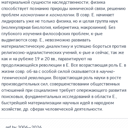
материальной сущности наследственности; физика
способствует познанию природы химической связи, решению
проблем
космогонии
и
космологии.
В совр. Е. начинает
лидировать уже не только физика, но и целая группа наук
(молекулярная биология, кибернетика, макрохимия). Без
глубокого изучения философских проблем, к-рые
выдвигаются совр. Е., невозможно развивать
материалистическую
диалектику
и успешно бороться против
религиозно-идеалистических учений, к-рые и сейчас, так же
как и на рубеже 19 и 20 вв., паразитируют на
продолжающейся революции в Е. Все возрастающая роль Е. в
жизни совр. об-ва с особой силой сказывается в
научно-
технической революции.
Возрастающая роль науки в росте
производительных сил, совершенствовании общественных
отношений при социализме требует опережающего развития
поисковых, фундаментальных исследований в области Е.,
быстрейшей материализации научных идей в народном
хозяйстве, др. сферах человеческой деятельности.
ref.by 2006—2026