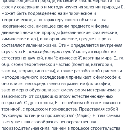
проявляющиеся в природе, их связи и закономерности. По
своему содержанию и методу изучения явлении природы Е.
может быть подразделено на эмпирическое и
теоретическое, а по характеру своего объекта — на
неорганическое, имеющее своим предметом формы
движения неживой природы (механические, физические,
химические и др.), и на органическое, предмет к-рого
составляют явления жизни. Этим определяется внутренняя
структура Е.,
классификация наук.
Участвуя в выработке
естественнонаучной, или “физической”, картины мира, Е., гл.
обр. своей теоретической частью (понятия, категории,
законы, теории, гипотезы), а также разработкой приемов и
методов научного исследования примыкает к философии;
оно влияет непосредственно на развитие философии,
закономерно обусловливает смену форм материализма в
зависимости от создающих эпоху естественнонаучных
открытий. С др. стороны, Е. теснейшим образом связано с
техникой, с процессом производства. Представляя собой
“духовную потенцию производства” (Маркс), Е. тем самым
выступает как своеобразная непосредственная
производительная сила, причем в процессе строительства