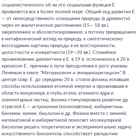
социалистического об-ва это социальная функция Е.
проявляется все в более полной мере. Общий ход развития Е.
— от непосредственного созерцания природы (в древности)
через ее аналитическое расчленение (15— 18 вв.),
закрепленное и абсолютизированное, а потому превращенное
в метафизический взгляд на природу, к синтетическому
воссозданию картины природы в ее всесторонности,
целостности и конкретности (19—20 вв.). Стихийное
проникновение диалектики в Е. в 19 в. осложнилось в 20 в.
кризисом Е., причины и пути преодоления к-рого указаны
Лениным в книге
“Материализм и эмпириокритицизм”.
В
центре совр. Е. до середины 20 в. стояла
физика,
искавшая
способы использования атомной энергии и проникавшая в
область микромира, в глубь атома, атомного ядра и
элементарных частиц; физика стимулировала развитие др.
отраслей Е.—
астрономии
(космонавтика),
кибернетики,
бионики, химии,
биологии
и др. Физика вместе с химией,
математикой и кибернетикой помогает молекулярной
биологии решать теоретически и экспериментально задачу
искусственного биосинтеза, способствует раскрытию