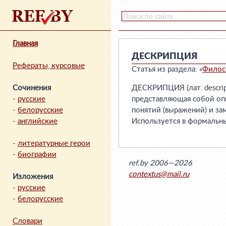
Главная
ДЕСКРИПЦИЯ
Рефераты, курсовые
Статья из раздела: «
Филос
Сочинения
ДЕСКРИПЦИЯ (лат. descrip
-
русские
представляющая собой оп
-
белорусские
понятий (выражений) и за
-
английские
Используется в формальн
-
литературные герои
-
биографии
ref.by 2006—2026
contextus@mail.ru
Изложения
-
русские
-
белорусские
Словари