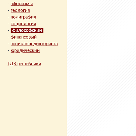
-
афоризмы
-
геология
-
полиграфия
-
социология
-
философский
-
финансовый
-
энциклопедия юриста
-
юридический
ГДЗ решебники