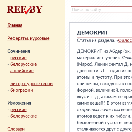
Главная
ДЕМОКРИТ
Рефераты, курсовые
Статья из раздела: «
Филос
Сочинения
ДЕМОКРИТ из Абдер (ок. 4
-
русские
материалист, ученик
Левк
-
белорусские
(Маркс). Ленин считал Д.
-
английские
древности. Д.— один из 
атомы и пустоту. При это
-
литературные герои
они вечны, находятся в п
-
биографии
формой, величиной, положе
вкус и т. д., атомам не п
Изложения
самих вещей”. В этом взг
-
русские
вторичных качествах
вещей
-
белорусские
атомов ведет к их гибели
бесконечной пустоте; пер
Словари
сталкиваются друг с друг