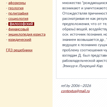
-
афоризмы
множество “рождающихся 
-
геология
возникают и уничтожаютс
-
полиграфия
Отождествляя причинность
-
социология
рассматривая ее как резул
-
философский
предположения, что от те
-
финансовый
образы) вещей, воздейств
-
энциклопедия юриста
осн. источник познания, н
-
юридический
знанием возвышается др., 
ведущее к познанию сущно
ГДЗ решебники
проблему соотношения чув
взглядам Д. был предста
рабовладельческой арист
Эпикур
и
Лукреций Кар.
ref.by 2006—2026
contextus@mail.ru