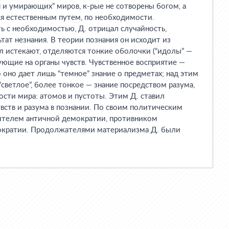
и умирающих” миров, к-рые не сотворены богом, а
я естественным путем, по необходимости.
 с необходимостью, Д. отрицал случайность,
ьтат незнания. В теории познания он исходит из
л истекают, отделяются тонкие оболочки (“идолы” —
ующие на органы чувств. Чувственное восприятие —
о оно дает лишь “темное” знание о предметах; над этим
“светлое”, более тонкое — знание посредством разума,
сти мира: атомов и пустоты. Этим Д. ставил
ств и разума в познании. По своим политическим
вителем античной демократии, противником
ократии. Продолжателями материализма Д. были