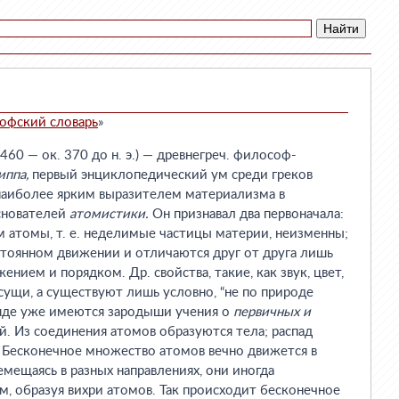
офский словарь
»
60 — ок. 370 до н. э.) — древнегреч. философ-
иппа,
первый энциклопедический ум среди греков
 наиболее ярким выразителем материализма в
основателей
атомистики.
Он признавал два первоначала:
м атомы, т. е. неделимые частицы материи, неизменны;
остоянном движении и отличаются друг от друга лишь
нием и порядком. Др. свойства, такие, как звук, цвет,
рисущи, а существуют лишь условно, “не по природе
ляде уже имеются зародыши учения о
первичных и
. Из соединения атомов образуются тела; распад
. Бесконечное множество атомов вечно движется в
емещаясь в разных направлениях, они иногда
ом, образуя вихри атомов. Так происходит бесконечное