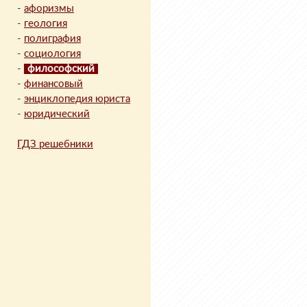
-
афоризмы
-
геология
-
полиграфия
-
социология
-
философский
-
финансовый
-
энциклопедия юриста
-
юридический
ГДЗ решебники