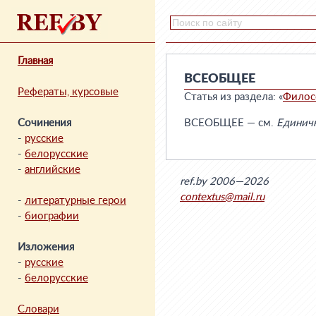
Главная
ВСЕОБЩЕЕ
Рефераты, курсовые
Статья из раздела: «
Филос
Сочинения
ВСЕОБЩЕЕ — см.
Единичн
-
русские
-
белорусские
-
английские
ref.by 2006—2026
contextus@mail.ru
-
литературные герои
-
биографии
Изложения
-
русские
-
белорусские
Словари