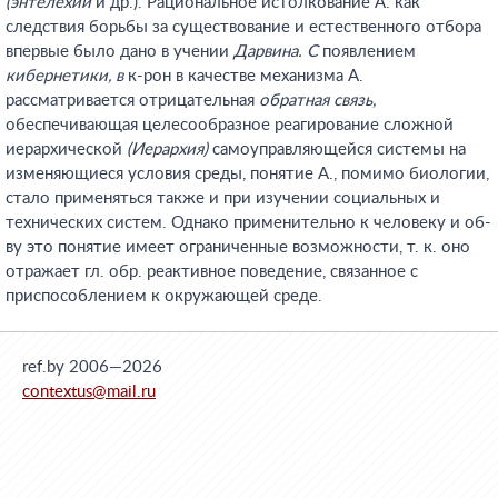
(энтелехии
и др.). Рациональное истолкование А. как
следствия борьбы за существование и естественного отбора
впервые было дано в учении
Дарвина. С
появлением
кибернетики, в
к-рон в качестве механизма А.
рассматривается отрицательная
обратная связь,
обеспечивающая целесообразное реагирование сложной
иерархической
(Иерархия)
самоуправляющейся системы на
изменяющиеся условия среды, понятие А., помимо биологии,
стало применяться также и при изучении социальных и
технических систем. Однако применительно к человеку и об-
ву это понятие имеет ограниченные возможности, т. к. оно
отражает гл. обр. реактивное поведение, связанное с
приспособлением к окружающей среде.
ref.by 2006—2026
contextus@mail.ru