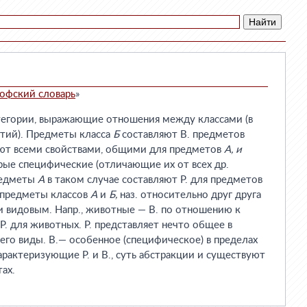
офский словарь
»
тегории, выражающие отношения между классами (в
ятий). Предметы класса
Б
составляют В. предметов
ют всеми свойствами, общими для предметов
А, и
рые специфические (отличающие их от всех др.
редметы
А
в таком случае составляют Р. для предметов
 предметы классов
А
и
Б,
наз. относительно друг друга
и видовым. Напр., животные — В. по отношению к
Р. для животных. Р. представляет нечто общее в
его виды. В.— особенное (специфическое) в пределах
арактеризующие Р. и В., суть абстракции и существуют
ах.