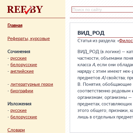
Главная
ВИД_РОД
Рефераты, курсовые
Статья из раздела: «
Филос
Сочинения
ВИД_РОД (в логике) — ка
-
русские
частности, объемами пон
-
белорусские
класса
А,
если они облада
-
английские
наряду с этим имеют нек-
предметов
А)
свойства; п
-
литературные герои
В. Понятия, обобщающие
-
биографии
соответственно родовым 
организмам; организмы — 
Изложения
предметах, составляющих 
-
русские
этого общего; признаки, х
-
белорусские
лишь в отдельных предмет
Словари