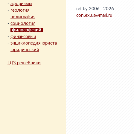
-
афоризмы
ref.by 2006—2026
-
геология
contextus@mail.ru
-
полиграфия
-
социология
-
философский
-
финансовый
-
энциклопедия юриста
-
юридический
ГДЗ решебники