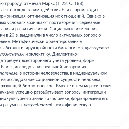
 природу, отмечал Маркс (Т. 23. С. 188).
а, что в ходе взаимодействия Б. и с. происходит
армонизация, оптимизация их отношений. Однако в
ых условиях возникают противоречия, серьезные
вания и развития жизни. Социальные изменения,
и в 20 в. выдвинули в число актуальных вопрос о
ловеке. Метафизически ориентированные
о, абсолютизируя крайности биологизма,
вульгарного
позитивизм
и эклектику. Диалектико-
 требует всестороннего учета уровней, форм,
Б. и с., исследования реальной истории их
погенезе.
в истории человечества, в индивидуальном
 на исследование социальной сущности человека,
разующей биологическое. Вместе с тем марксистская
науками успешно разрабатывает вопросы интеграции
циокультурного знания о человеке, формирования его
 и разумных
потребностей.
психофизическую