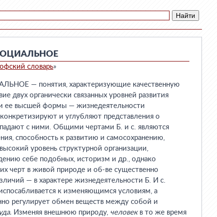
СОЦИАЛЬНОЕ
офский словарь
»
НОЕ — понятия, характеризующие качественную
ие двух органически связанных уровней развития
и ее высшей формы — жизнедеятельности
 конкретизируют и углубляют представления о
впадают с ними. Общими чертами Б. и с. являются
ния, способность к развитию и самосохранению,
 высокий уровень структурной организации,
дению себе подобных, историзм и др., однако
их черт в живой природе и об-ве существенно
зличий — в характере жизнедеятельности Б. И с.
риспосабливается к изменяющимся условиям, а
нно регулирует обмен веществ между собой и
уда.
Изменяя внешнюю природу,
человек
в то же время