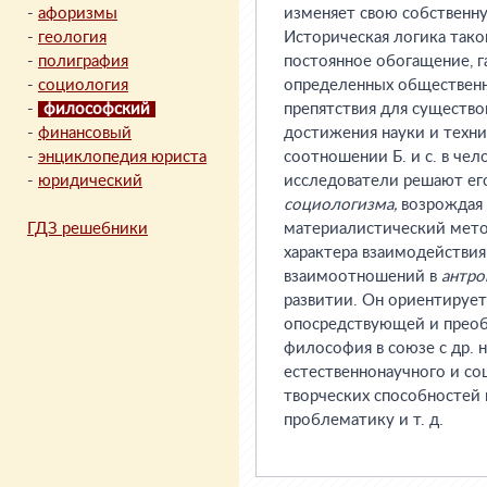
-
афоризмы
изменяет свою собственную
-
геология
Историческая логика таков
-
полиграфия
постоянное обогащение, г
-
социология
определенных общественн
-
философский
препятствия для существо
-
финансовый
достижения науки и техник
-
энциклопедия юриста
соотношении Б. и с. в че
-
юридический
исследователи решают ег
социологизма,
возрождая
ГДЗ решебники
материалистический метод
характера взаимодействия 
взаимоотношений в
антро
развитии. Он ориентирует
опосредствующей и преоб
философия в союзе с др. 
естественнонаучного и со
творческих способностей
проблематику и т. д.