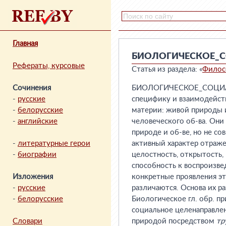
Главная
БИОЛОГИЧЕСКОЕ_
Рефераты, курсовые
Статья из раздела: «
Филос
Сочинения
БИОЛОГИЧЕСКОЕ_СОЦИАЛЬ
-
русские
специфику и взаимодейств
-
белорусские
материи: живой природы 
-
английские
человеческого об-ва. Они
природе и об-ве, но не со
-
литературные герои
активный характер отраже
-
биографии
целостность, открытость,
способность к воспроизве
Изложения
конкретные проявления эт
-
русские
различаются. Основа их ра
-
белорусские
Биологическое гл. обр. п
социальное целенаправле
Словари
природой посредством
тр