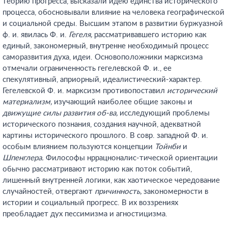
теорию прогресса, высказали идею единства исторического
процесса, обосновывали влияние на человека географической
и социальной среды. Высшим этапом в развитии буржуазной
ф. и. явилась Ф. и.
Гегеля,
рассматривавшего историю как
единый, закономерный, внутренне необходимый процесс
саморазвития духа, идеи. Основоположники марксизма
отмечали ограниченность гегелевской Ф. и., ее
спекулятивный, априорный, идеалистический-характер.
Гегелевской Ф. и. марксизм противопоставил
исторический
материализм,
изучающий наиболее общие законы и
движущие силы развития об-ва,
исследующий проблемы
исторического познания, создания научной, адекватной
картины исторического прошлого. В совр. западной Ф. и.
особым влиянием пользуются концепции
Тойнби
и
Шпенглера.
Философы нррацноналис-тической ориентации
обычно рассматривают историю как поток событий,
лишенный внутренней логики, как хаотическое чередование
случайностей, отвергают
причинность,
закономерности в
истории и социальный прогресс. В их воззрениях
преобладает дух пессимизма и агностицизма.