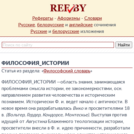
Рефераты
-
Афоризмы
-
Словари
Русские
,
белорусские
и
английские
сочинения
Русские
и
белорусские
изложения
ФИЛОСОФИЯ_ИСТОРИИ
Статья из раздела: «
Философский словарь
»
ФИЛОСОФИЯ_ИСТОРИИ —область знания, занимающаяся
проблемами смысла истории, ее закономерностями, осн.
направлением развития человечества и историческим
познанием. Исторически Ф. и. ведет начало с античности. В
новое время она разрабатывалась
Вико
и просветителями 18
в.
(Вольтер, Гердер, Кондорсе, Монтескье).
Выступая против
идущей от
Августина
Блаженного теологизации истории,
просветители внесли в Ф. и. идею причинности, разработали