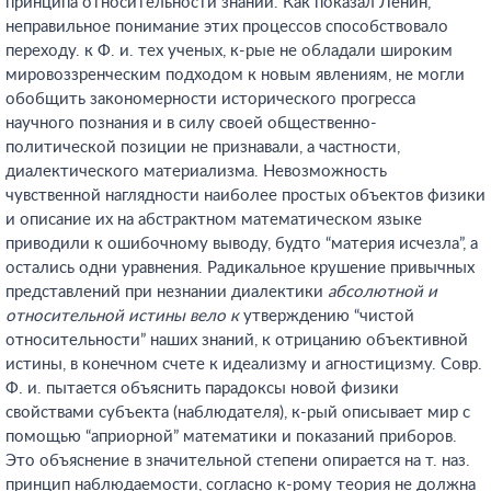
принципа относительности знаний. Как показал Ленин,
неправильное понимание этих процессов способствовало
переходу. к Ф. и. тех ученых, к-рые не обладали широким
мировоззренческим подходом к новым явлениям, не могли
обобщить закономерности исторического прогресса
научного познания и в силу своей общественно-
политической позиции не признавали, а частности,
диалектического материализма. Невозможность
чувственной наглядности наиболее простых объектов физики
и описание их на абстрактном математическом языке
приводили к ошибочному выводу, будто “материя исчезла”, а
остались одни уравнения. Радикальное крушение привычных
представлений при незнании диалектики
абсолютной и
относительной истины вело к
утверждению “чистой
относительности” наших знаний, к отрицанию объективной
истины, в конечном счете к идеализму и агностицизму. Совр.
Ф. и. пытается объяснить парадоксы новой физики
свойствами субъекта (наблюдателя), к-рый описывает мир с
помощью “априорной” математики и показаний приборов.
Это объяснение в значительной степени опирается на т. наз.
принцип наблюдаемости, согласно к-рому теория не должна