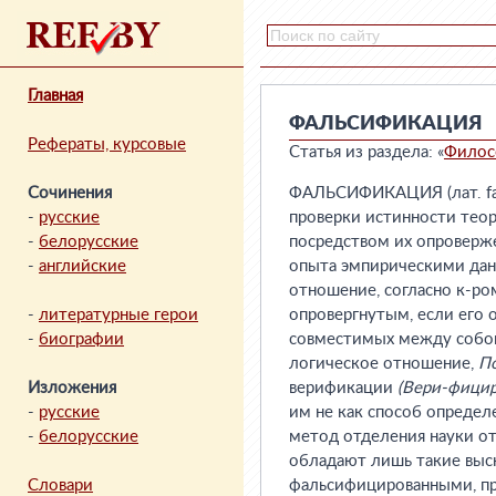
Главная
ФАЛЬСИФИКАЦИЯ
Рефераты, курсовые
Статья из раздела: «
Филос
Сочинения
ФАЛЬСИФИКАЦИЯ (лат. fals
-
русские
проверки истинности теор
-
белорусские
посредством их опроверже
-
английские
опыта эмпирическими дан
отношение, согласно к-ро
-
литературные герои
опровергнутым, если его 
-
биографии
совместимых между собой
логическое отношение,
П
Изложения
верификации
(Вери-фицир
-
русские
им не как способ определ
-
белорусские
метод отделения науки от
обладают лишь такие выск
Словари
фальсифицированными, п