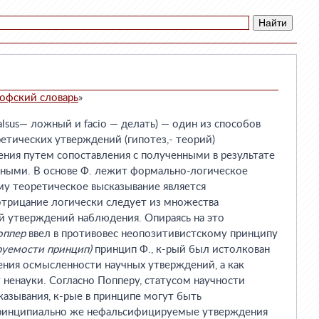
офский словарь
»
us— ложный и facio — делать) — один из способов
етических утверждений (гипотез,- теорий)
ния путем сопоставления с полученными в результате
ными. В основе Ф. лежит формально-логическое
му теоретическое высказывание является
отрицание логически следует из множества
 утверждений наблюдения. Опираясь на это
оппер
ввел в противовес неопозитивистскому принципу
уемости принцип)
принцип Ф., к-рый был истолкован
ения осмысленности научных утверждений, а как
 ненауки. Согласно Попперу, статусом научности
азывания, к-рые в принципе могут быть
ринципиально же нефальсифицируемые утверждения