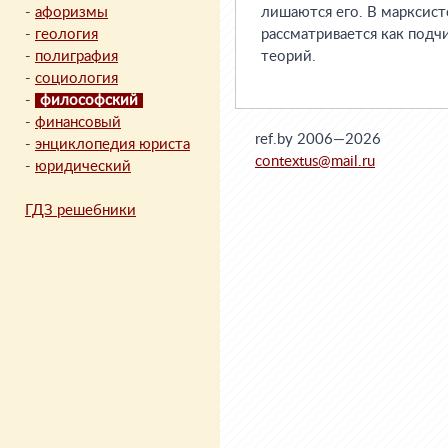
-
афоризмы
лишаются его. В марксис
-
геология
рассматривается как подч
-
полиграфия
теорий.
-
социология
-
философский
-
финансовый
ref.by 2006—2026
-
энциклопедия юриста
contextus@mail.ru
-
юридический
ГДЗ решебники