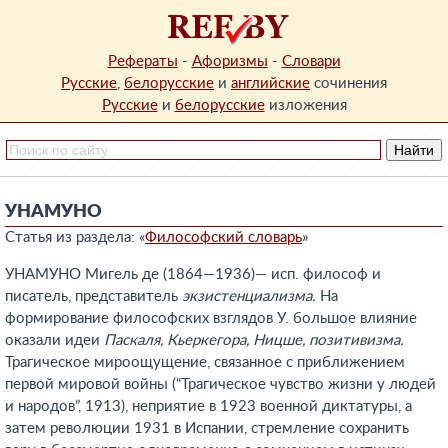
Рефераты
-
Афоризмы
-
Словари
Русские
,
белорусские
и
английские
сочинения
Русские
и
белорусские
изложения
УНАМУНО
Статья из раздела: «
Философский словарь
»
УНАМУНО Мигель де (1864—1936)— исп. философ и
писатель, представитель
экзистенциализма.
На
формирование философских взглядов У. большое влияние
оказали идеи
Паскаля, Кьеркегора, Ницше, позитивизма.
Трагическое мироощущение, связанное с приближением
первой мировой войны (“Трагическое чувство жизни у людей
и народов”, 1913), неприятие в 1923 военной диктатуры, а
затем революции 1931 в Испании, стремление сохранить