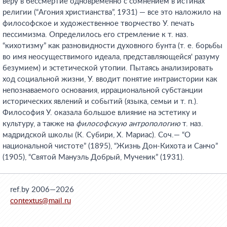
веру в бессмертие одновременно с сомнением в истинах
религии (“Агония христианства”, 1931) — все это наложило на
философское и художественное творчество У. печать
пессимизма. Определилось его стремление к т. наз.
“кихотизму” как разновидности духовного бунта (т. е. борьбы
во имя неосуществимого идеала, представляющейся' разуму
безумием) и эстетической утопии. Пытаясь анализировать
ход социальной жизни, У. вводит понятие интраистории как
непознаваемого основания, иррациональной субстанции
исторических явлений и событий (языка, семьи и т. п.).
Философия У. оказала большое влияние на эстетику и
культуру, а также на
философскую антропологию
т. наз.
мадридской школы (К. Субири, X. Мариас). Соч.— “О
национальной чистоте” (1895), “Жизнь Дон-Кихота и Санчо”
(1905), “Святой Мануэль Добрый, Мученик” (1931).
ref.by 2006—2026
contextus@mail.ru