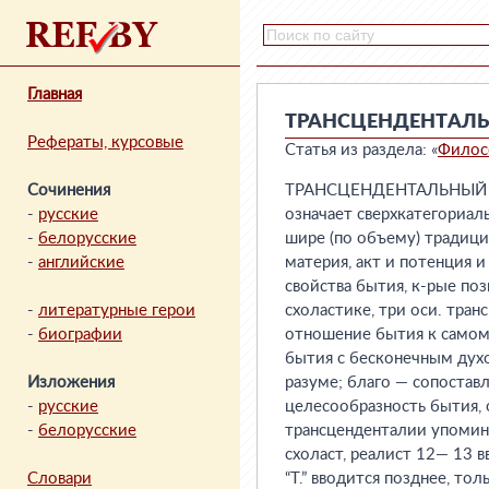
Главная
ТРАНСЦЕНДЕНТАЛ
Рефераты, курсовые
Статья из раздела: «
Филос
Сочинения
ТРАНСЦЕНДЕНТАЛЬНЫЙ (лат
-
русские
означает сверхкатегориал
-
белорусские
шире (по объему) традиц
-
английские
материя, акт и потенция и
свойства бытия, к-рые поз
-
литературные герои
схоластике, три оси. тран
-
биографии
отношение бытия к самому
бытия с бесконечным дух
Изложения
разуме; благо — сопостав
-
русские
целесообразность бытия,
-
белорусские
трансценденталии упомин
схоласт, реалист 12— 13 вв
Словари
“Т.” вводится позднее, то