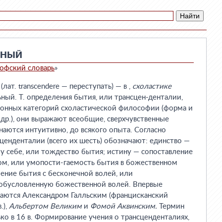
ЬНЫЙ
офский словарь
»
. transcendere — переступать) — в ,
схоластике
ьный. Т. определения бытия, или трансцен-денталии,
ионных категорий схоластической философии (форма и
 др.), они выражают всеобщие, сверхчувственные
наются интуитивно, до всякого опыта. Согласно
сценденталии (всего их шесть) обозначают: единство —
 себе, или тождество бытия; истину — сопоставление
ом, или умопости-гаемость бытия в божественном
ление бытия с бесконечной волей, или
 обусловленную божественной волей. Впервые
аются Александром Галльским (францисканский
.),
Альбертом Великим
и
Фомой Аквинским.
Термин
лько в 16 в. Формирование учения о трансценденталиях,