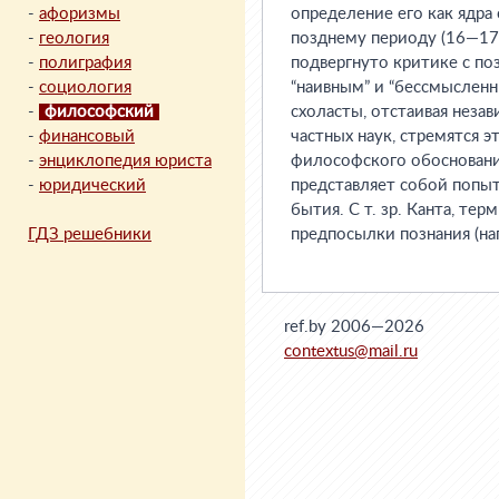
-
афоризмы
определение его как ядра
-
геология
позднему периоду (16—17 
-
полиграфия
подвергнуто критике с п
-
социология
“наивным” и “бессмысленн
-
философский
схоласты, отстаивая незав
-
финансовый
частных наук, стремятся 
-
энциклопедия юриста
философского обоснования
-
юридический
представляет собой попы
бытия. С т. зр. Канта, те
ГДЗ решебники
предпосылки познания (нап
ref.by 2006—2026
contextus@mail.ru