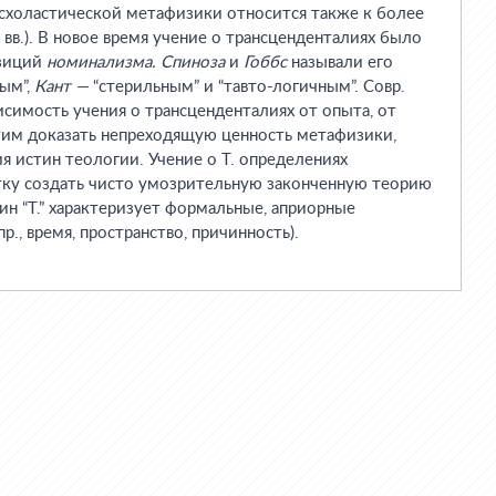
 схоластической метафизики относится также к более
вв.). В новое время учение о трансценденталиях было
озиций
номинализма. Спиноза
и
Гоббс
называли его
ым”,
Кант —
“стерильным” и “тавто-логичным”. Совр.
исимость учения о трансценденталиях от опыта, от
этим доказать непреходящую ценность метафизики,
 истин теологии. Учение о Т. определениях
тку создать чисто умозрительную законченную теорию
рмин “Т.” характеризует формальные, априорные
р., время, пространство, причинность).