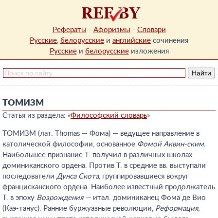
Рефераты
-
Афоризмы
-
Словари
Русские
,
белорусские
и
английские
сочинения
Русские
и
белорусские
изложения
ТОМИЗМ
Статья из раздела: «
Философский словарь
»
ТОМИЗМ (лат. Thomas — Фома) — ведущее направление в
католической философии, основанное
Фомой Аквин-ским.
Наибольшее признание Т. получил в различных школах
доминиканского ордена. Против Т. в средние вв. выступали
последователи
Дунса Скота,
группировавшиеся вокруг
францисканского ордена. Наиболее известный продолжатель
Т. в эпоху
Возрождения —
итал. доминиканец Фома де Вио
(Каэ-танус). Ранние буржуазные революции,
Реформация,