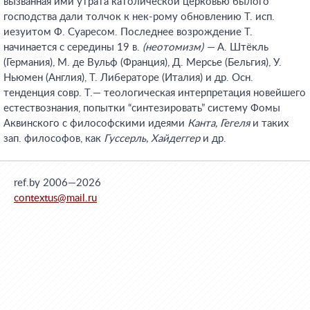
вызванная ими утрата католической церковью былого
господства дали толчок к нек-рому обновлению Т. исп.
иезуитом Ф. Суаресом. Последнее возрождение Т.
начинается с середины 19 в.
(неотомизм) —
А. Штёкль
(Германия), М. де Вульф (Франция), Д. Мерсье (Бельгия), У.
Ньюмен (Англия), Т. Либераторе (Италия) и др. Осн.
тенденция совр. Т.— теологическая интерпретация новейшего
естествознания, попытки “синтезировать” систему Фомы
Аквинского с философскими идеями
Канта, Гегеля
и таких
зап. философов, как
Гуссерль, Хайдеггер
и др.
ref.by 2006—2026
contextus@mail.ru