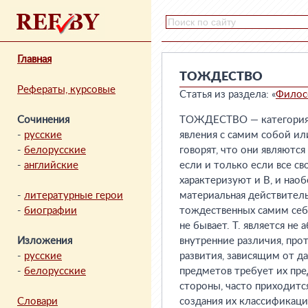
Главная
ТОЖДЕСТВО
Рефераты, курсовые
Статья из раздела: «
Филос
Сочинения
ТОЖДЕСТВО — категория, 
-
русские
явления с самим собой ил
-
белорусские
говорят, что они являютс
-
английские
если и только если все св
характеризуют и В, и нао
-
литературные герои
материальная действитель
-
биографии
тождественных самим себе
не бывает. Т. является не
Изложения
внутренние различия, про
-
русские
развития, зависящим от 
-
белорусские
предметов требует их пре
стороны, часто приходитс
Словари
создания их классификаций