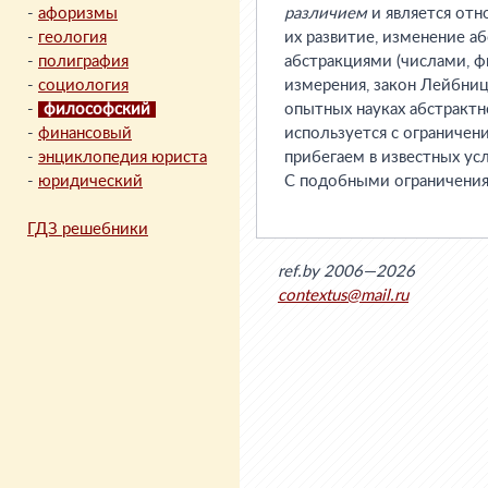
-
афоризмы
различием
и является отн
-
геология
их развитие, изменение а
-
полиграфия
абстракциями (числами, ф
-
социология
измерения, закон Лейбниц
-
философский
опытных науках абстрактно
-
финансовый
используется с ограничен
-
энциклопедия юриста
прибегаем в известных ус
-
юридический
С подобными ограничения
ГДЗ решебники
ref.by 2006—2026
contextus@mail.ru