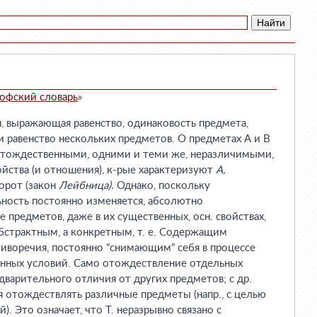
офский словарь
»
выражающая равенство, одинаковость предмета,
и равенство нескольких предметов. О предметах А и В
я тождественными, одними и теми же, неразличимыми,
ойства (и отношения), к-рые характеризуют
А,
борот (закон
Лейбница).
Однако, поскольку
ность постоянно изменяется, абсолютно
 предметов, даже в их существенных, осн. свойствах,
 абстрактным, а конкретным, т. е. Содержащим
тиворечия, постоянно “снимающим” себя в процессе
данных условий. Само отождествление отдельных
дварительного отличия от других предметов; с др.
я отождествлять различные предметы (напр., с целью
). Это означает, что Т. неразрывно связано с