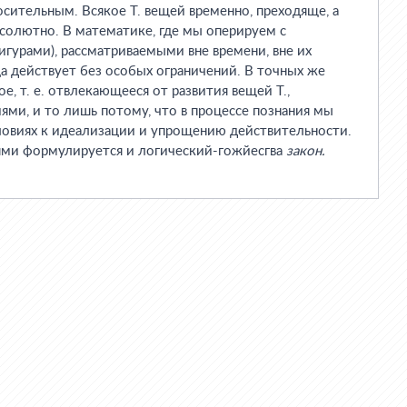
осительным. Всякое Т. вещей временно, преходяще, а
бсолютно. В математике, где мы оперируем с
игурами), рассматриваемыми вне времени, вне их
а действует без особых ограничений. В точных же
е, т. е. отвлекающееся от развития вещей Т.,
иями, и то лишь потому, что в процессе познания мы
ловиях к идеализации и упрощению действительности.
ми формулируется и логический-гожйесгва
закон.