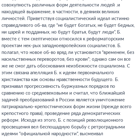
совокупность различных форм деятельности людей .и
находящей выражение, в частности, в деяниях великих
личностей. Приветствуя социалистический идеал истинно
справедливого об-ва, где “не будет богатых, не будет бедных,
ни царей и подданных, но будут братья, будут люди”, Б.
вместе с тем скептически относился к реформаторским
проектам нек-рых западноевропейских социалистов. Б.
полагал, что новое об-во вряд ли установится “временем, без
насильственных переворотов, без крови”; однако сам он все
же не смог дать обоснования неизбежности социализма. С
этим связана апелляция Б. к идеям первоначального
христианства как основы нравственности будущего. Б.
признавал прогрессивность буржуазных порядков по
сравнению со средневековыми и считал, что ближайшей
задачей преобразований в России является уничтожение
патриархально-крепостнических форм жизни (прежде всего
крепостного права), проведение ряда демократических
реформ. Исходя из этого, Б. с позиций революционного
просвещения вел беспощадную борьбу с ретроградными
идеями “официальной народности”, высмеивал