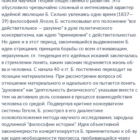
поиски научной теории общественного развития. Это
обусловило чрезвычайно сложный и интенсивный характер
идейной эволюции Б. Сильно увлекаясь одно время (1837—
39) философией
Гегеля,
Б. истолковывал его положение “все
действительное — разумно” в духе политического
консерватизма, как идею “примирения” с действительностью.
Но даже и в этот период, закончившийся выдвижением Б.
идеи отрицания, принципа борьбы со всем отживающим,
неразумным, гл. тенденция его идейных исканий заключалась
в стремлении понять, каким законам подчиняется жизнь об-
ва и человека. С начала 40-х гг. Б. постепенно переходит на
позиции материализма. При рассмотрении вопроса об
отношении материального и идеального он пытается понять
“духовное” как “деятельность физического”, указывая вместе с
тем на активную роль сознания в процессе взаимодействия
человека со средой. Подвергнув критике консерватизм
системы Гегеля, Б. усмотрел в его диалектике
основоположения метода научного исследования, зародыш
подлинной “философии истории”. Идея объективной
закономерности конкретизируется Б. применительно к об-ву
как идея необходимости прогресса, пробивающейся через