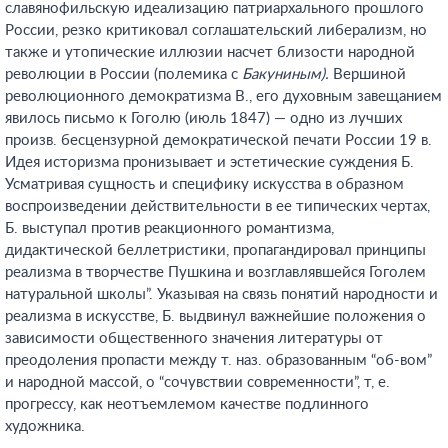
славянофильскую идеализацию патриархального прошлого
России, резко критиковал соглашательский либерализм, но
также и утопические иллюзии насчет близости народной
революции в России (полемика с
Бакуниным).
Вершиной
революционного демократизма В., его духовным завещанием
явилось письмо к Гоголю (июль 1847) — одно из лучших
произв. бесцензурной демократической печати России 19 в.
Идея историзма пронизывает и эстетические суждения Б.
Усматривая сущность и специфику искусства в образном
воспроизведении действительности в ее типических чертах,
Б. выступал против реакционного романтизма,
дидактической беллетристики, пропагандировал принципы
реализма в творчестве Пушкина и возглавлявшейся Гоголем
натуральной школы”. Указывая на связь понятий народности и
реализма в искусстве, Б. выдвинул важнейшие положения о
зависимости общественного значения литературы от
преодоления пропасти между т. наз. образованным “об-вом”
и народной массой, о “сочувствии современности”, т, е.
прогрессу, как неотъемлемом качестве подлинного
художника.