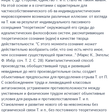
мира. С др. стороны, единство Т. и п. стало не таким явным.
На этой основе и в сочетании с характерным для
частнособственнического об-ва индивидуалистическим
мировоззрением возникали различные иллюзии: от взгляда
на Т. как на результат индивидуального пассивного
созерцания “теоретиком” окружающей его среды до
идеалистических философских систем, рассматривающих
теоретическое сознание (идеи) в качестве творца
действительности. “С этого момента сознание
может
действительно вообразить себе, что оно есть нечто иное,
чем осознание существующей практики...” (Маркс К., Энгельс
Ф. Избр. соч. Т. 2. С. 28). Капиталистический способ
производства, обобществивший труд и развивший
невиданные до него производительные силы, создает
объективные предпосылки для преодоления отрыва Т. от П.
С освобождением труда и ликвидацией классовых
антагонизмов, устранением противоположности между
умственным и физическим трудом исчезают объективные
условия для разрыва и противопоставления Т. и п.
Становление и развитие нового об-ва невозможны без
органической связи Т. и п., без постоянного теоретического