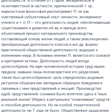
деятельности. В отличие от старой, эмпирической и
позитивистской (в частности, прагматической) т. зр.,
марксистская философия рассматривает П. не как
чувственный субъективный опыт личности, эксперимент
ученого и т. п. П.— это деятельность людей, обеспечивающая
существование и развитие об-ва, и прежде всего
объективный процесс материального производства,
составляющий основу жизни людей, а также революционно-
преобразующая деятельность классов и все др. формы
практической общественной деятельности, ведущие к
изменению мира. В познании именно П. является его основой
и критерием истины. Деятельность людей всегда
целесообразна. На заре человеческой истории труд наших
предков, знавших лишь половозрастное его разделение,
также был целесообразным: цель определялась родовым
ритуалом общения как наглядным образцом поведения и
связанных с ним представлений и эмоций. Производство
идей, представлений, сознания было вплетено здесь в “язык
реальной жизни” (Маркс), в ритуальное “означивание” средств
и способов деятельности. Но ни особой теоретической
деятельности, ни Т. еще не было. Общественное
разделение