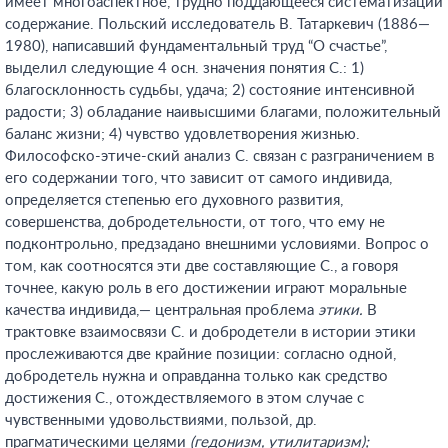
имеет многоаспектное, трудно поддающееся систематизации
содержание. Польский исследователь В. Татаркевич (1886—
1980), написавший фундаментальный труд “О счастье”,
выделил следующие 4 осн. значения понятия С.: 1)
благосклонность судьбы, удача; 2) состояние интенсивной
радости; 3) обладание наивысшими благами, положительный
баланс жизни; 4) чувство удовлетворения жизнью.
Философско-этиче-ский анализ С. связан с разграничением в
его содержании того, что зависит от самого индивида,
определяется степенью его духовного развития,
совершенства, добродетельности, от того, что ему не
подконтрольно, предзадано внешними условиями. Вопрос о
том, как соотносятся эти две составляющие С., а говоря
точнее, какую роль в его достижении играют моральные
качества индивида,— центральная проблема
этики.
В
трактовке взаимосвязи С. и добродетели в истории этики
прослеживаются две крайние позиции: согласно одной,
добродетель нужна и оправданна только как средство
достижения С., отождествляемого в этом случае с
чувственными удовольствиями, пользой, др.
прагматическими целями
(гедонизм, утилитаризм);