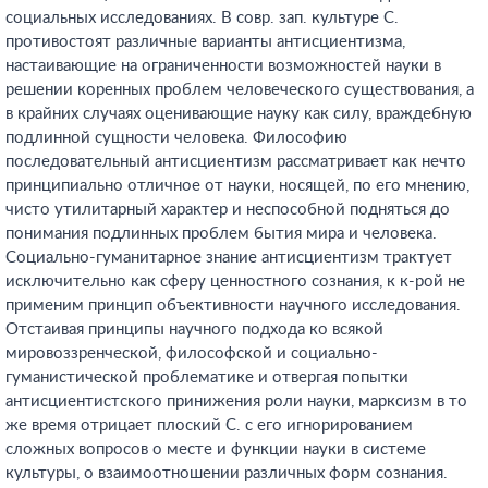
социальных исследованиях. В совр. зап. культуре С.
противостоят различные варианты антисциентизма,
настаивающие на ограниченности возможностей науки в
решении коренных проблем человеческого существования, а
в крайних случаях оценивающие науку как силу, враждебную
подлинной сущности человека. Философию
последовательный антисциентизм рассматривает как нечто
принципиально отличное от науки, носящей, по его мнению,
чисто утилитарный характер и неспособной подняться до
понимания подлинных проблем бытия мира и человека.
Социально-гуманитарное знание антисциентизм трактует
исключительно как сферу ценностного сознания, к к-рой не
применим принцип объективности научного исследования.
Отстаивая принципы научного подхода ко всякой
мировоззренческой, философской и социально-
гуманистической проблематике и отвергая попытки
антисциентистского принижения роли науки, марксизм в то
же время отрицает плоский С. с его игнорированием
сложных вопросов о месте и функции науки в системе
культуры, о взаимоотношении различных форм сознания.