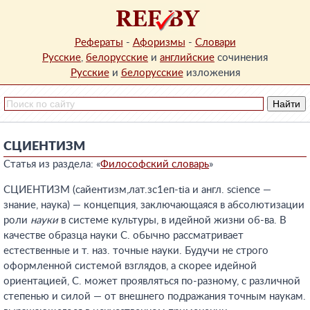
Рефераты
-
Афоризмы
-
Словари
Русские
,
белорусские
и
английские
сочинения
Русские
и
белорусские
изложения
СЦИЕНТИЗМ
Статья из раздела: «
Философский словарь
»
СЦИЕНТИЗМ (сайентизм,лат.зс1еп-tia и англ. science —
знание, наука) — концепция, заключающаяся в абсолютизации
роли
науки
в системе культуры, в идейной жизни об-ва. В
качестве образца науки С. обычно рассматривает
естественные и т. наз. точные науки. Будучи не строго
оформленной системой взглядов, а скорее идейной
ориентацией, С. может проявляться по-разному, с различной
степенью и силой — от внешнего подражания точным наукам.