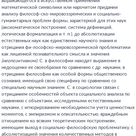
выражающегося в искусственном применении
математической символики или нарочитом придании
анализу философ-ско-мировоззренческих и социально-
гуманитарных проблем формы, характерной для этих наук
(аксиоматическое построение, система дефиниций,
логическая формализация и т. п.), до абсолютизации
естественных наук как единственно научного знания и
отрицания фи-лософско-мировоззренческой проблематики
как лишенной познавательного смысла и значения
(неопозитивизм).
С. в философии находит выражение в
недооценке ее своеобразия по сравнению с др. науками, в
отрицании философии как особой формы общественного
сознания, имеющей свою специфику по сравнению со
специально научным знанием. С. в социологии связан с
отрицанием особенностей объекта социального анализа по
сравнению с объектами, исследуемыми естественными
науками, с игнорированием необходимости учета ценностных
моментов, с эмпиризмом и описательностью, враждебным
отношением ко всяким теоретическим построениям,
имеющим выход в социально-философскую проблематику, с
абсолютизацией значения количественных методов в