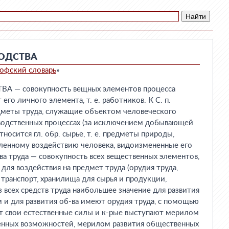
ОДСТВА
офский словарь
»
 — совокупность вещных элементов процесса
 его личного элемента, т. е. работников. К С. п.
едметы труда, служащие объектом человеческого
зводственных процессах (за исключением добывающей
осится гл. обр. сырье, т. е. предметы природы,
ленному воздействию человека, видоизмененные его
тва труда — совокупность всех вещественных элементов,
для воздействия на предмет труда (орудия труда,
 транспорт, хранилища для сырья и продукции,
з всех средств труда наибольшее значение для развития
м и для развития об-ва имеют орудия труда, с помощью
т свои естественные силы и к-рые выступают мерилом
венных возможностей, мерилом развития общественных