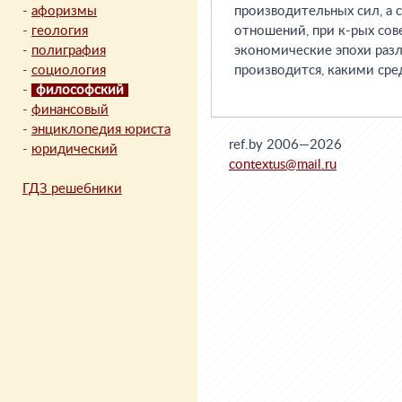
-
афоризмы
производительных сил, а 
-
геология
отношений, при к-рых сов
-
полиграфия
экономические эпохи разли
-
социология
производится, какими средс
-
философский
-
финансовый
-
энциклопедия юриста
ref.by 2006—2026
-
юридический
contextus@mail.ru
ГДЗ решебники