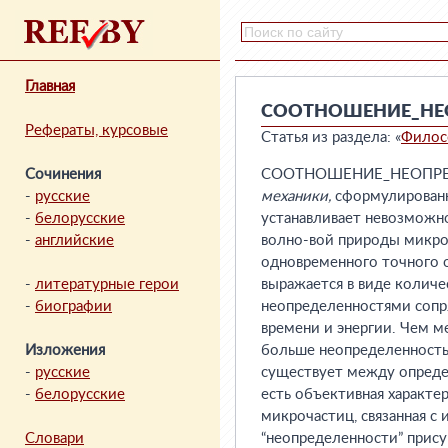
Главная
СООТНОШЕНИЕ_НЕ
Рефераты, курсовые
Статья из раздела: «
Филос
Сочинения
СООТНОШЕНИЕ_НЕОПРЕД
-
русские
механики,
сформулирова
-
белорусские
устанавливает невозможно
-
английские
волно-вой природы микр
одновременного точного о
-
литературные герои
выражается в виде количе
-
биографии
неопределенностями сопр
времени и энергии. Чем 
Изложения
больше неопределенность 
-
русские
существует между определ
-
белорусские
есть объективная характе
микрочастиц, связанная с
Словари
“неопределенности” прис