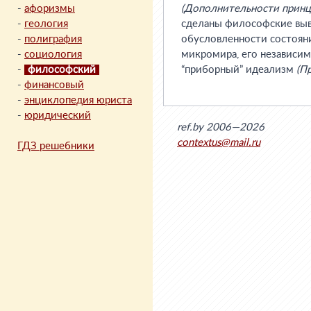
-
афоризмы
(Дополнительности принц
-
геология
сделаны философские вы
-
полиграфия
обусловленности состоян
-
социология
микромира, его независимо
-
философский
“приборный” идеализм
(П
-
финансовый
-
энциклопедия юриста
-
юридический
ref.by 2006—2026
contextus@mail.ru
ГДЗ решебники