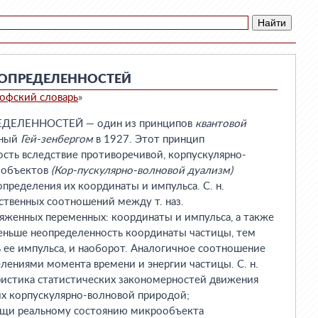
ОПРЕДЕЛЕННОСТЕЙ
офский словарь
»
ЕЛЕННОСТЕЙ — один из принципов
квантовой
нный
Гей-зенбергом
в 1927. Этот принцип
сть вследствие противоречивой, корпускулярно-
ообъектов
(Кор-пускулярно-волновой дуализм)
пределения их координаты и импульса. С. н.
ственных соотношений между т. наз.
яженных переменных: координаты и импульса, а также
меньше неопределенность координаты частицы, тем
ее импульса, и наоборот. Аналогичное соотношение
ениями момента времени и энергии частицы. С. н.
ристика статистических закономерностей движения
 их корпускулярно-волновой природой;
ущи реальному состоянию микрообъекта