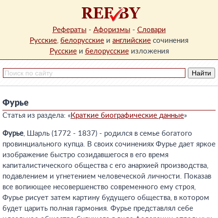
Рефераты
-
Афоризмы
-
Словари
Русские
,
белорусские
и
английские
сочинения
Русские
и
белорусские
изложения
Фурье
Статья из раздела: «
Краткие биографические данные
»
Фурье
, Шарль (1772 - 1837) - родился в семье богатого
провинциального купца. В своих сочинениях Фурье дает яркое
изображение быстро созидавшегося в его время
капиталистического общества с его анархией производства,
подавлением и угнетением человеческой личности. Показав
все вопиющее несовершенство современного ему строя,
Фурье рисует затем картину будущего общества, в котором
будет царить полная гармония. Фурье представлял себе