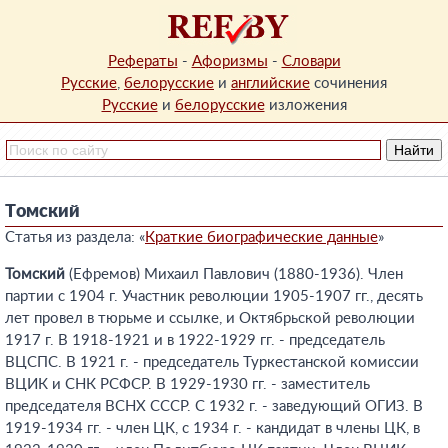
Рефераты
-
Афоризмы
-
Словари
Русские
,
белорусские
и
английские
сочинения
Русские
и
белорусские
изложения
Томский
Статья из раздела: «
Краткие биографические данные
»
Томский
(Ефремов) Михаил Павлович (1880-1936). Член
партии с 1904 г. Участник революции 1905-1907 гг., десять
лет провел в тюрьме и ссылке, и Октябрьской революции
1917 г. В 1918-1921 и в 1922-1929 гг. - председатель
ВЦСПС. В 1921 г. - председатель Туркестанской комиссии
ВЦИК и СНК РСФСР. В 1929-1930 гг. - заместитель
председателя ВСНХ СССР. С 1932 г. - заведующий ОГИЗ. В
1919-1934 гг. - член ЦК, с 1934 г. - кандидат в члены ЦК, в