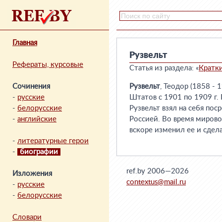
Главная
Рузвельт
Рефераты, курсовые
Статья из раздела: «
Кратк
Сочинения
Рузвельт
, Теодор (1858 -
-
русские
Штатов с 1901 по 1909 г.
-
белорусские
Рузвельт взял на себя по
-
английские
Россией. Во время мирово
вскоре изменил ее и сдел
-
литературные герои
-
биографии
ref.by 2006—2026
Изложения
contextus@mail.ru
-
русские
-
белорусские
Словари