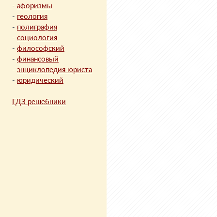
-
афоризмы
-
геология
-
полиграфия
-
социология
-
философский
-
финансовый
-
энциклопедия юриста
-
юридический
ГДЗ решебники