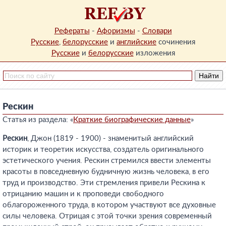
Рефераты
-
Афоризмы
-
Словари
Русские
,
белорусские
и
английские
сочинения
Русские
и
белорусские
изложения
Рескин
Статья из раздела: «
Краткие биографические данные
»
Рескин
, Джон (1819 - 1900) - знаменитый английский
историк и теоретик искусства, создатель оригинального
эстетического учения. Рескин стремился ввести элементы
красоты в повседневную будничную жизнь человека, в его
труд и производство. Эти стремления привели Рескина к
отрицанию машин и к проповеди свободного
облагороженного труда, в котором участвуют все духовные
силы человека. Отрицая с этой точки зрения современный