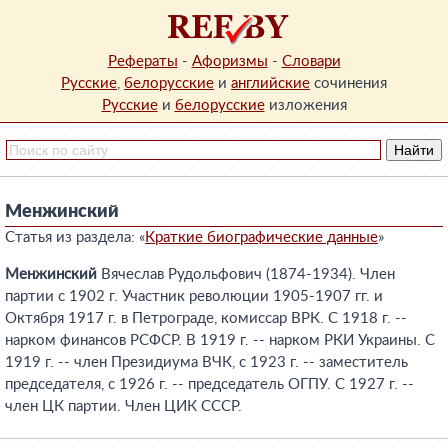
Рефераты
-
Афоризмы
-
Словари
Русские
,
белорусские
и
английские
сочинения
Русские
и
белорусские
изложения
Менжинский
Статья из раздела: «
Краткие биографические данные
»
Менжинский
Вячеслав Рудольфович (1874-1934). Член
партии с 1902 г. Участник революции 1905-1907 гг. и
Октября 1917 г. в Петрограде, комиссар ВРК. С 1918 г. --
нарком финансов РСФСР. В 1919 г. -- нарком РКИ Украины. С
1919 г. -- член Президиума ВЧК, с 1923 г. -- заместитель
председателя, с 1926 г. -- председатель ОГПУ. С 1927 г. --
член ЦК партии. Член ЦИК СССР.