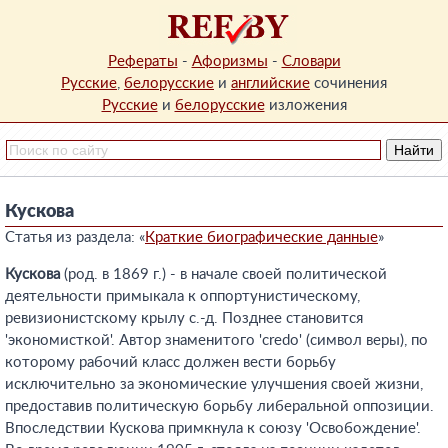
Рефераты
-
Афоризмы
-
Словари
Русские
,
белорусские
и
английские
сочинения
Русские
и
белорусские
изложения
Кускова
Статья из раздела: «
Краткие биографические данные
»
Кускова
(род. в 1869 г.) - в начале своей политической
деятельности примыкала к оппортунистическому,
ревизионистскому крылу с.-д. Позднее становится
'экономисткой'. Автор знаменитого 'credo' (символ веры), по
которому рабочий класс должен вести борьбу
исключительно за экономические улучшения своей жизни,
предоставив политическую борьбу либеральной оппозиции.
Впоследствии Кускова примкнула к союзу 'Освобождение'.