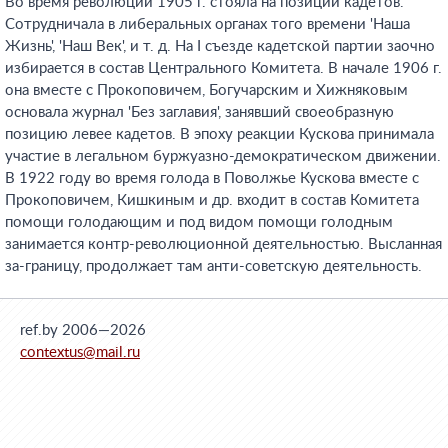
Во время революции 1905 г. стояла на позиции кадетов.
Сотрудничала в либеральных органах того времени 'Наша
Жизнь', 'Наш Век', и т. д. На I съезде кадетской партии заочно
избирается в состав Центрального Комитета. В начале 1906 г.
она вместе с Прокоповичем, Богучарским и Хижняковым
основала журнал 'Без заглавия', занявший своеобразную
позицию левее кадетов. В эпоху реакции Кускова принимала
участие в легальном буржуазно-демократическом движении.
В 1922 году во время голода в Поволжье Кускова вместе с
Прокоповичем, Кишкиным и др. входит в состав Комитета
помощи голодающим и под видом помощи голодным
занимается контр-революционной деятельностью. Высланная
за-границу, продолжает там анти-советскую деятельность.
ref.by 2006—2026
contextus@mail.ru