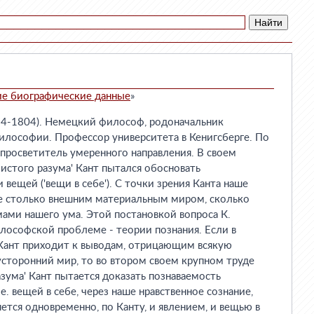
ие биографические данные
»
24-1804). Немецкий философ, родоначальник
илософии. Профессор университета в Кенигсберге. По
просветитель умеренного направления. В своем
чистого разума' Кант пытался обосновать
вещей ('вещи в себе'). С точки зрения Канта наше
не столько внешним материальным миром, сколько
ами нашего ума. Этой постановкой вопроса К.
лософской проблеме - теории познания. Если в
 Кант приходит к выводам, отрицающим всякую
сторонний мир, то во втором своем крупном труде
азума' Кант пытается доказать познаваемость
е. вещей в себе, через наше нравственное сознание,
яется одновременно, по Канту, и явлением, и вещью в