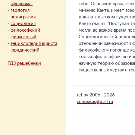
-
афоризмы
себе. Основной нравствен
-
геология
мнению Канта, имеет всео
-
полиграфия
доказательством существ
-
социология
Канта гласит: 'Поступай т
-
философский
могли во всякое время по
-
финансовый
Социологической подопле
-
энциклопедия юриста
отношений зависимости фе
-
юридический
философском поприще явл
только философом, но и 
ГДЗ решебники
научную теорию образован
существенных чертах с те
ref.by 2006—2026
contextus@mail.ru