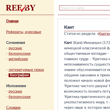
Главная
Кант
Рефераты, курсовые
Статья из раздела: «
Кратк
Сочинения
Кант
(Kant) Иммануил (17
-
русские
немецкой классической ф
-
белорусские
общественным взглядам - 
-
английские
главном труде - 'Критика 
непознаваемость сущности 
-
литературные герои
знание обусловливается 
-
биографии
общими законами и прием
положил начало новой фи
Изложения
'Критике чистого разума'
-
русские
возможность познать поту
-
белорусские
'Критика практического р
умопостигаемого мира, т.-
Словари
через наше я, которое явл