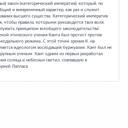
ный закон (категорический императив), который, по
бщий и вневременный характер, как раз и служит
ования высшего существа. Категорический императив
ак, чтобы правила, которыми руководится твоя воля,
служить принципом всеобщего законодательства'.
кой этического учения Канта был протест против
одального режима. С этой точки зрения К. на
яется идеологом восходящей буржуазии. Кант был не
крупным ученым. Кант одним из первых разработал
ия солнца и небесных светил, совпавшую в
орией Лапласа.