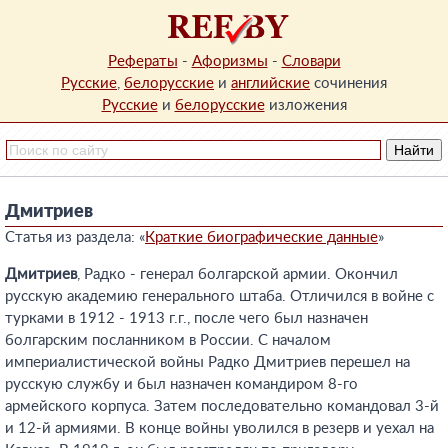
Рефераты
-
Афоризмы
-
Словари
Русские
,
белорусские
и
английские
сочинения
Русские
и
белорусские
изложения
Дмитриев
Статья из раздела: «
Краткие биографические данные
»
Дмитриев
, Радко - генерал болгарской армии. Окончил
русскую академию генерального штаба. Отличился в войне с
турками в 1912 - 1913 г.г., после чего был назначен
болгарским посланником в России. С началом
империалистической войны Радко Дмитриев перешел на
русскую службу и был назначен командиром 8-го
армейского корпуса. Затем последовательно командовал 3-й
и 12-й армиями. В конце войны уволился в резерв и уехал на