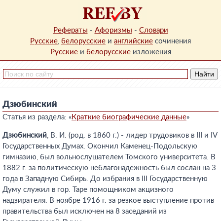
Рефераты
-
Афоризмы
-
Словари
Русские
,
белорусские
и
английские
сочинения
Русские
и
белорусские
изложения
Дзюбинский
Статья из раздела: «
Краткие биографические данные
»
Дзюбинский
, В. И. (род. в 1860 г.) - лидер трудовиков в III и IV
Государственных Думах. Окончил Каменец-Подольскую
гимназию, был вольнослушателем Томского университета. В
1882 г. за политическую неблагонадежность был сослан на 3
года в Западную Сибирь. До избрания в III Государственную
Думу служил в гор. Таре помощником акцизного
надзирателя. В ноябре 1916 г. за резкое выступление против
правительства был исключен на 8 заседаний из