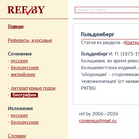
Главная
Гольденберг
Рефераты, курсовые
Статья из раздела: «
Кратк
Сочинения
Гольденберг
И. П. (1873-1
-
русские
большевик, во время револ
-
белорусские
большевистских изданий, 
-
английские
'оборонцам' - сторонникам 
'новожизненцев' (от назван
-
литературные герои
РКП(б).
-
биографии
Изложения
ref.by 2006—2026
-
русские
contextus@mail.ru
-
белорусские
Словари