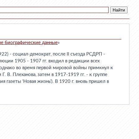
ие биографические данные
»
922) - социал-демократ, после II съезда РСДРП -
юции 1905 - 1907 гг. входил в редакции всех
однако во время первой мировой войны примкнул к
Г. В. Плеханова, затем в 1917-1919 гг. - к группе
ия газеты 'Новая жизнь'). В 1920 г. вновь пришел в