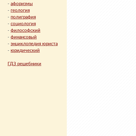
-
афоризмы
-
геология
-
полиграфия
-
социология
-
философский
-
финансовый
-
энциклопедия юриста
-
юридический
ГДЗ решебники