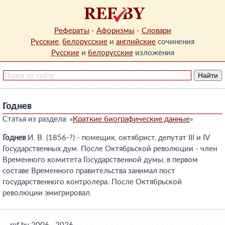
Рефераты
-
Афоризмы
-
Словари
Русские
,
белорусские
и
английские
сочинения
Русские
и
белорусские
изложения
Годнев
Статья из раздела: «
Краткие биографические данные
»
Годнев
И. В. (1856-?) - помещик, октябрист, депутат III и IV
Государственных дум. После Октябрьской революции - член
Временного комитета Государственной думы, в первом
составе Временного правительства занимал пост
государственного контролера. После Октябрьской
революции эмигрировал.