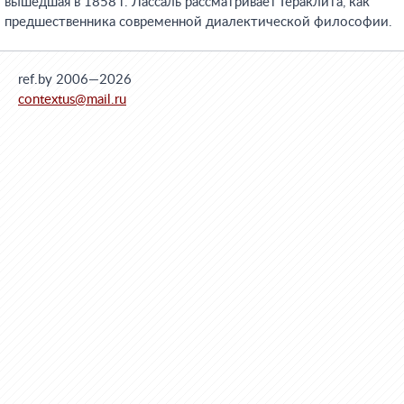
вышедшая в 1858 г. Лассаль рассматривает Гераклита, как
предшественника современной диалектической философии.
ref.by 2006—2026
contextus@mail.ru