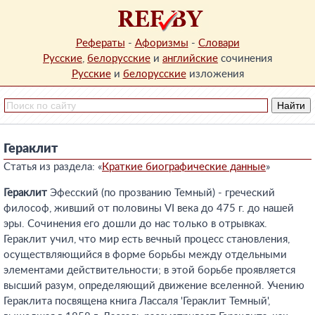
Рефераты
-
Афоризмы
-
Словари
Русские
,
белорусские
и
английские
сочинения
Русские
и
белорусские
изложения
Гераклит
Статья из раздела: «
Краткие биографические данные
»
Гераклит
Эфесский (по прозванию Темный) - греческий
философ, живший от половины VI века до 475 г. до нашей
эры. Сочинения его дошли до нас только в отрывках.
Гераклит учил, что мир есть вечный процесс становления,
осуществляющийся в форме борьбы между отдельными
элементами действительности; в этой борьбе проявляется
высший разум, определяющий движение вселенной. Учению
Гераклита посвящена книга Лассаля 'Гераклит Темный',